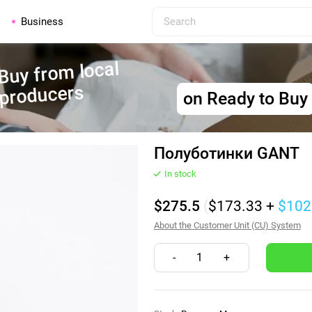
Business
Buy from local
producers
on Ready to Buy
Полуботинки GANT
In stock
$275.5
(
$173.33
+
$102
About the Customer Unit (CU) System
-
1
+