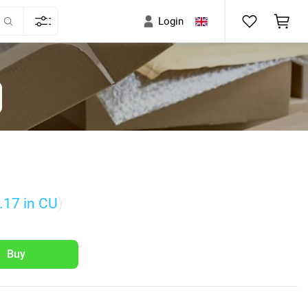
Login
.17
in CU
)