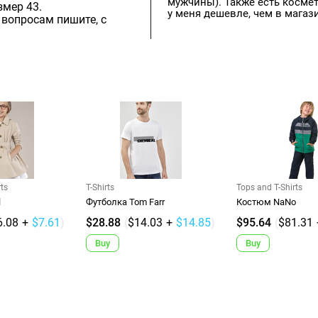
мужчины). Также есть космет
змер 43.
у меня дешевле, чем в магаз
 вопросам пишите, с
rts
T-Shirts
Tops and T-Shirts
l
Футболка Tom Farr
Костюм NaNo
6.08
+
$7.61
)
$28.88
(
$14.03
+
$14.85
)
$95.64
(
$81.31
Buy
Buy