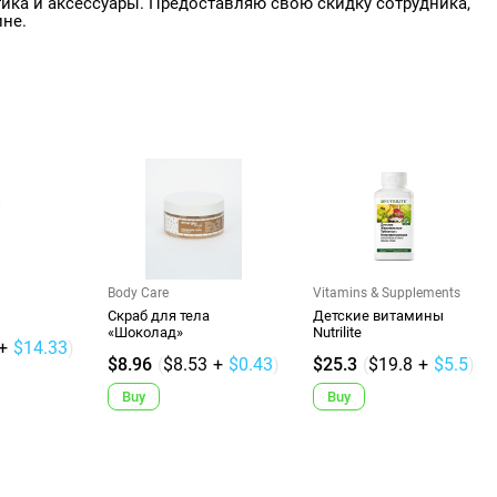
ика и аксессуары. Предоставляю свою скидку сотрудника,
ине.
Body Care
Vitamins & Supplements
Скраб для тела
Детские витамины
«Шоколад»
Nutrilite
+
$14.33
)
$8.96
(
$8.53
+
$0.43
)
$25.3
(
$19.8
+
$5.5
)
Buy
Buy