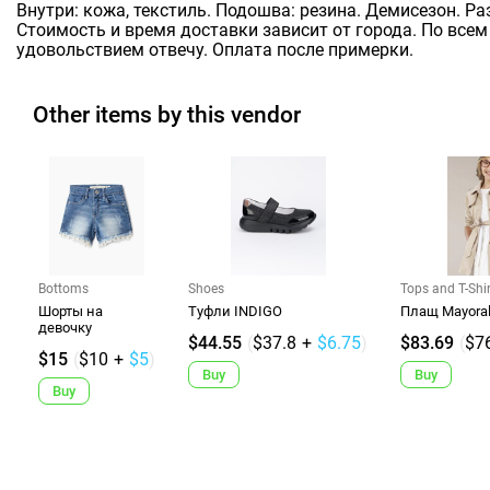
Внутри: кожа, текстиль. Подошва: резина. Демисезон. Ра
Стоимость и время доставки зависит от города. По всем
удовольствием отвечу. Оплата после примерки.
Other items by this vendor
Bottoms
Shoes
Tops and T-Shi
Шорты на
Туфли INDIGO
Плащ Mayora
девочку
$44.55
(
$37.8
+
$6.75
)
$83.69
(
$7
$15
(
$10
+
$5
)
Buy
Buy
Buy