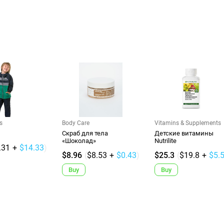
s
Body Care
Vitamins & Supplements
Скраб для тела
Детские витамины
«Шоколад»
Nutrilite
.31
+
$14.33
)
$8.96
(
$8.53
+
$0.43
)
$25.3
(
$19.8
+
$5.
Buy
Buy