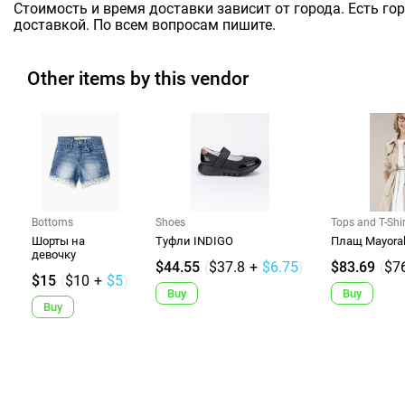
Стоимость и время доставки зависит от города. Есть го
доставкой. По всем вопросам пишите.
Other items by this vendor
Bottoms
Shoes
Tops and T-Shi
Шорты на
Туфли INDIGO
Плащ Mayora
девочку
$44.55
(
$37.8
+
$6.75
)
$83.69
(
$7
$15
(
$10
+
$5
)
Buy
Buy
Buy