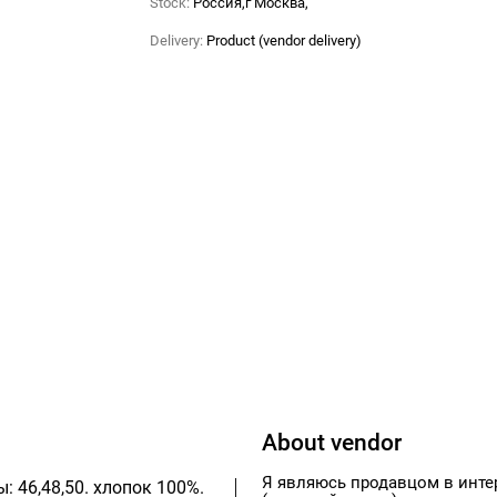
Stock:
Россия,г Москва,
Delivery:
Product (vendor delivery)
About vendor
Я являюсь продавцом в инте
: 46,48,50. хлопок 100%.