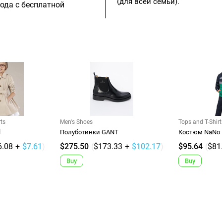
(для всей семьи).
рода с бесплатной
rts
Men's Shoes
Tops and T-Shirt
l
Полуботинки GANT
Костюм NaNo
6.08
+
$7.61
)
$275.50
(
$173.33
+
$102.17
)
$95.64
(
$81
Buy
Buy