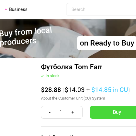
Business
Buy from local
producers
on Ready to Buy
Футболка Tom Farr
In stock
$28.88
(
$14.03
+
$14.85
in CU
)
About the Customer Unit (CU) System
-
1
+