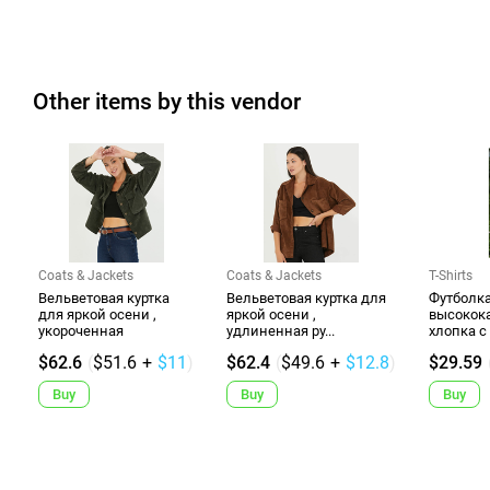
Other items by this vendor
Coats & Jackets
Coats & Jackets
T-Shirts
Вельветовая куртка
Вельветовая куртка для
Футболка
для яркой осени ,
яркой осени ,
высокок
укороченная
удлиненная ру...
хлопка с
$62.6
(
$51.6
+
$11
)
$62.4
(
$49.6
+
$12.8
)
$29.59
Buy
Buy
Buy