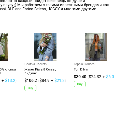
 абсолютно каждый найдет себе вещь по душе и
 вкусу ;) Мы работаем с такими известными брендами как
ussi, DLF and Enrico Beleno, JOGGY и многими другими.
Coats & Jackets
Tops & Blouses
00% хлопка
Жакет Kiara & Corsa ,
Топ Dilvin
m
пиджак
$30.40
(
$24.32
+
$6.
8
+
$13.2
)
$106.2
(
$84.9
+
$21.3
)
Buy
Buy