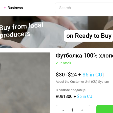
Business
Buy from local
producers
on Ready to Buy
Футболка 100% хлоп
In stock
$30
(
$24
+
$6
in CU
)
About the Customer Unit (CU) System
В валюте продавца:
RUB1800
+
$6 in CU
-
1
+