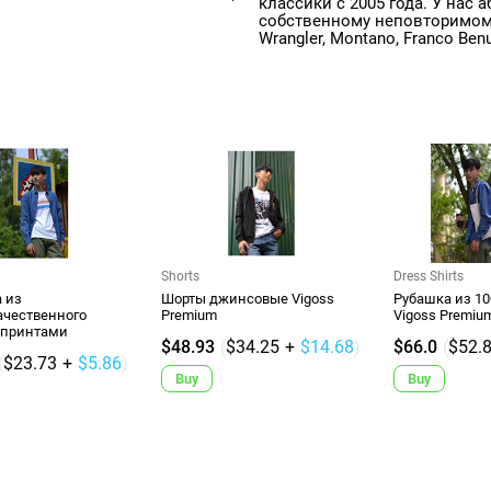
классики с 2005 года. У нас
собственному неповторимому
Wrangler, Montano, Franco Ben
Shorts
Dress Shirts
 из
Шорты джинсовые Vigoss
Рубашка из 1
ачественного
Premium
Vigoss Premiu
 принтами
$48.93
(
$34.25
+
$14.68
)
$66.0
(
$52.
(
$23.73
+
$5.86
)
Buy
Buy