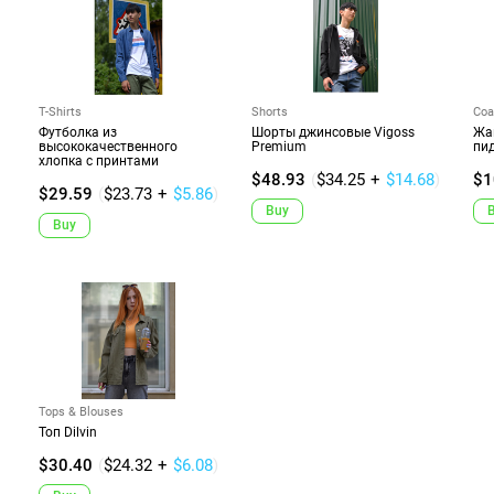
T-Shirts
Shorts
Coa
Футболка из
Шорты джинсовые Vigoss
Жак
высококачественного
Premium
пи
хлопка с принтами
$48.93
(
$34.25
+
$14.68
)
$1
$29.59
(
$23.73
+
$5.86
)
Buy
Buy
Tops & Blouses
Топ Dilvin
$30.40
(
$24.32
+
$6.08
)