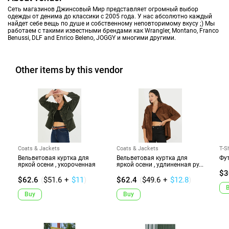
Сеть магазинов Джинсовый Мир представляет огромный выбор
одежды от денима до классики с 2005 года. У нас абсолютно каждый
найдет себе вещь по душе и собственному неповторимому вкусу ;) Мы
работаем с такими известными брендами как Wrangler, Montano, Franco
Benussi, DLF and Enrico Beleno, JOGGY и многими другими.
Other items by this vendor
Coats & Jackets
Coats & Jackets
T-S
Вельветовая куртка для
Вельветовая куртка для
Фу
яркой осени , укороченная
яркой осени , удлиненная ру...
$3
$62.6
(
$51.6
+
$11
)
$62.4
(
$49.6
+
$12.8
)
Buy
Buy