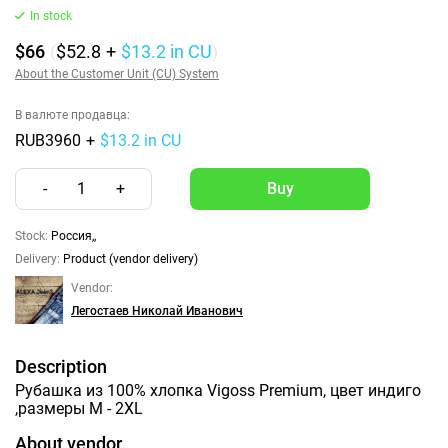
In stock
$66
(
$52.8
+
$13.2
in CU
)
About the Customer Unit (CU) System
В валюте продавца:
RUB3960
+
$13.2 in CU
-
1
+
Stock:
Россия,,
Delivery:
Product (vendor delivery)
Vendor:
Легостаев Николай Иванович
Description
Рубашка из 100% хлопка Vigoss Premium, цвет индиго
,размеры M - 2XL
About vendor