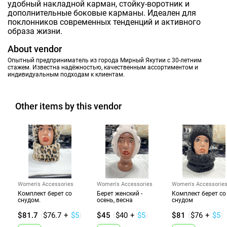
удобный накладной карман, стойку-воротник и
дополнительные боковые карманы. Идеален для
поклонников современных тенденций и активного
образа жизни.
About vendor
Oпытный предприниматель из города Мирный Якутии с 30-летним
стажем. Известна надёжностью, качественным ассортиментом и
индивидуальным подходам к клиентам.
Other items by this vendor
Women's Accessories
Women's Accessories
Women's Accessorie
Комплект берет со
Берет женский -
Комплект берет со
снудом.
осень, весна
снудом
$81.7
(
$76.7
+
$5
)
$45
(
$40
+
$5
)
$81
(
$76
+
$5
)