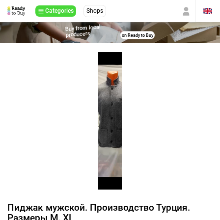
Categories
Shops
Buy from local
producers
on Ready to Buy
Пиджак мужской. Производство Турция.
Размеры M, XL