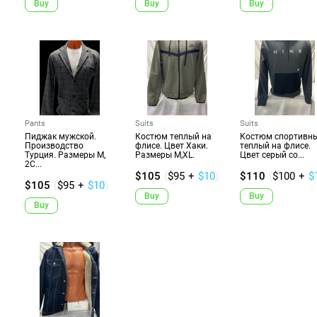
Buy
Buy
Buy
Pants
Suits
Suits
Пиджак мужской.
Костюм теплый на
Костюм спортивны
Производство
флисе. Цвет Хаки.
теплый на флисе.
Турция. Размеры M,
Размеры M,XL.
Цвет серый со...
2C...
$105
(
$95
+
$10
)
$110
(
$100
+
$
$105
(
$95
+
$10
)
Buy
Buy
Buy