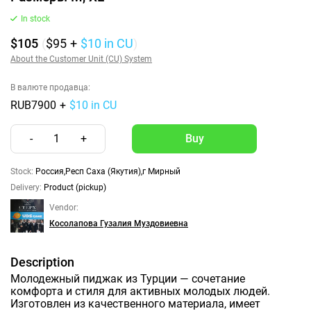
In stock
$105
(
$95
+
$10
in CU
)
About the Customer Unit (CU) System
В валюте продавца:
RUB7900
+
$10 in CU
-
1
+
Stock:
Россия,Респ Саха (Якутия),г Мирный
Delivery:
Product (pickup)
Vendor:
Косолапова Гузалия Муздовиевна
Description
Молодежный пиджак из Турции — сочетание
комфорта и стиля для активных молодых людей.
Изготовлен из качественного материала, имеет