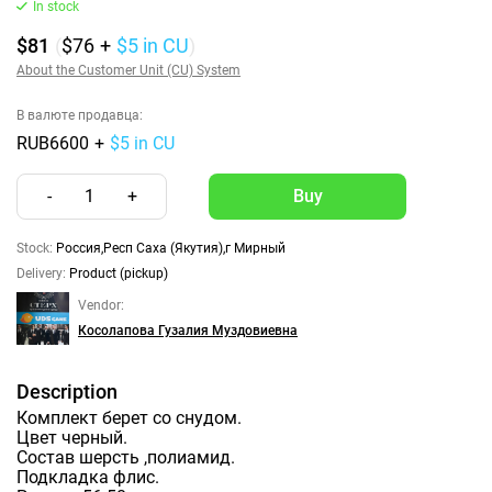
In stock
$81
(
$76
+
$5
in CU
)
About the Customer Unit (CU) System
В валюте продавца:
RUB6600
+
$5 in CU
-
1
+
Stock:
Россия,Респ Саха (Якутия),г Мирный
Delivery:
Product (pickup)
Vendor:
Косолапова Гузалия Муздовиевна
Description
Комплект берет со снудом.
Цвет черный.
Состав шерсть ,полиамид.
Подкладка флис.