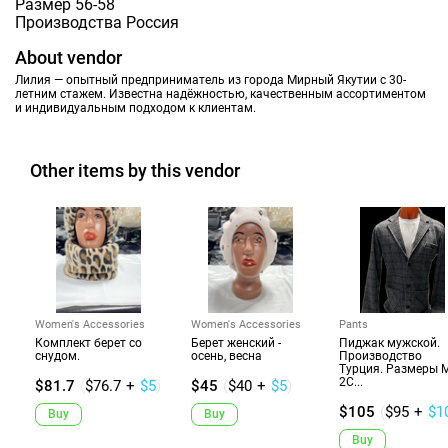
Размер 56-58
Производства Россия
About vendor
Лилия — опытный предприниматель из города Мирный Якутии с 30-
летним стажем. Известна надёжностью, качественным ассортиментом
и индивидуальным подходом к клиентам.
Other items by this vendor
Women's Accessories
Women's Accessories
Pants
Комплект берет со
Берет женский -
Пиджак мужской.
снудом.
осень, весна
Производство
Турция. Размеры M
2C...
$81.7
(
$76.7
+
$5
)
$45
(
$40
+
$5
)
$105
(
$95
+
$1
Buy
Buy
Buy