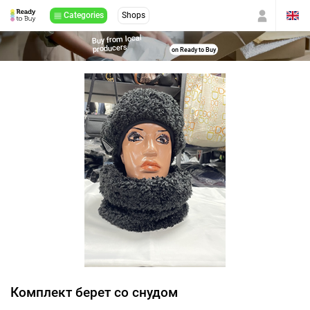
Categories
Shops
Buy from local
producers
on Ready to Buy
Комплект берет со снудом