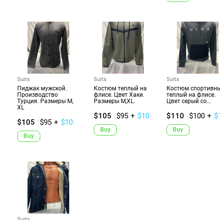
Suits
Suits
Suits
Пиджак мужской.
Костюм теплый на
Костюм спортивны
Производство
флисе. Цвет Хаки.
теплый на флисе.
Турция. Размеры M,
Размеры M,XL.
Цвет серый со...
XL
$105
(
$95
+
$10
)
$110
(
$100
+
$
$105
(
$95
+
$10
)
Buy
Buy
Buy
Suits