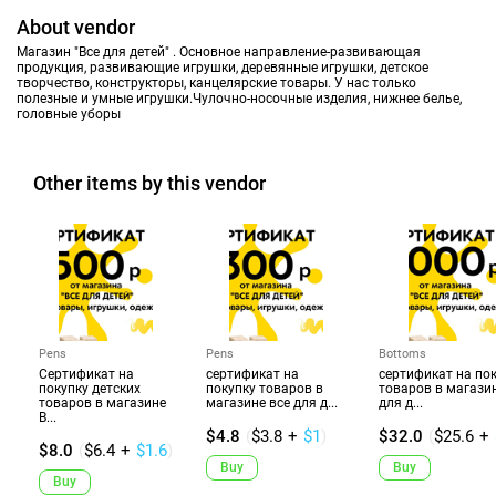
About vendor
Магазин "Все для детей" . Основное направление-развивающая
продукция, развивающие игрушки, деревянные игрушки, детское
творчество, конструкторы, канцелярские товары. У нас только
полезные и умные игрушки.Чулочно-носочные изделия, нижнее белье,
головные уборы
Other items by this vendor
Pens
Pens
Bottoms
Сертификат на
сертификат на
сертификат на по
покупку детских
покупку товаров в
товаров в магазин
товаров в магазине
магазине все для д...
для д...
В...
$4.8
(
$3.8
+
$1
)
$32.0
(
$25.6
+
$8.0
(
$6.4
+
$1.6
)
Buy
Buy
Buy