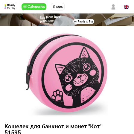
Categories
Shops
Buy from local
producers
on Ready to Buy
Кошелек для банкнот и монет "Кот"
51595