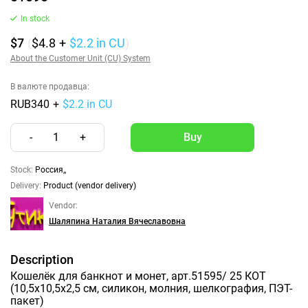
In stock
$7
(
$4.8
+
$2.2
in CU
)
About the Customer Unit (CU) System
В валюте продавца:
RUB340
+
$2.2 in CU
-
1
+
Stock:
Россия,,
Delivery:
Product (vendor delivery)
Vendor:
Шаляпина Наталия Вячеславовна
Description
Кошелёк для банкнот и монет, арт.51595/ 25 КОТ
(10,5х10,5х2,5 см, силикон, молния, шелкография, ПЭТ-
пакет)