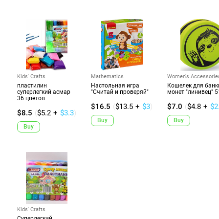
Kids' Crafts
Mathematics
Women's Accessorie
пластилин
Настольная игра
Кошелек для банк
суперлегкий асмар
"Считай и проверяй"
монет "линивец" 
36 цветов
$16.5
(
$13.5
+
$3
)
$7.0
(
$4.8
+
$2
$8.5
(
$5.2
+
$3.3
)
Buy
Buy
Buy
Kids' Crafts
Суперлегкий