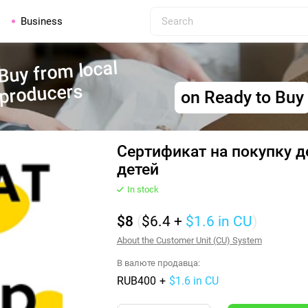
Business
Buy from local
producers
on Ready to Buy
Сертификат на покупку д
детей
In stock
$8
(
$6.4
+
$1.6
in CU
)
About the Customer Unit (CU) System
В валюте продавца:
RUB400
+
$1.6 in CU