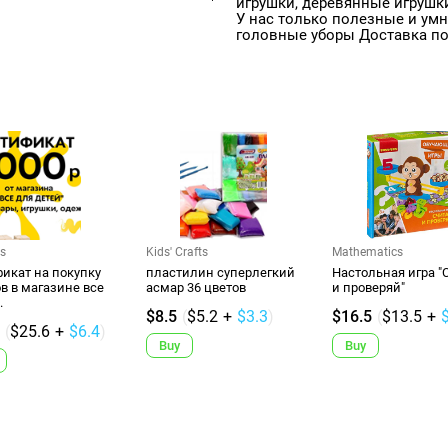
игрушки, деревянные игрушки
У нас только полезные и ум
головные уборы Доставка по
s
Kids' Crafts
Mathematics
икат на покупку
пластилин суперлегкий
Настольная игра "
в в магазине все
асмар 36 цветов
и проверяй"
.
$8.5
(
$5.2
+
$3.3
)
$16.5
(
$13.5
+
(
$25.6
+
$6.4
)
Buy
Buy