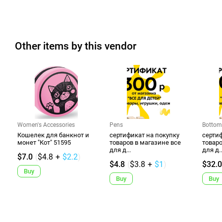
Other items by this vendor
Women's Accessories
Pens
Bottom
Кошелек для банкнот и
сертификат на покупку
сертиф
монет "Кот" 51595
товаров в магазине все
товаро
для д...
для д..
$7.0
(
$4.8
+
$2.2
)
$4.8
(
$3.8
+
$1
)
$32.0
Buy
Buy
Buy