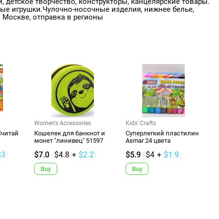
, детское творчество, конструкторы, канцелярские товары.
ные игрушки.Чулочно-носочные изделия, нижнее белье,
 Москве, отправка в регионы
Women's Accessories
Kids' Crafts
Считай
Кошелек для банкнот и
Суперлегкий плаcтилин
монет "линивец" 51597
Asmar 24 цвета
$3
)
$7.0
(
$4.8
+
$2.2
)
$5.9
(
$4
+
$1.9
)
Buy
Buy