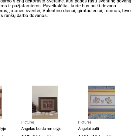
kų darbo sienų dekoras!!! Svetainė, kuri padės rasti šventinę dovaną
s ir pažįstamiems. Paveikslėliai, kurie bus puiki dovana
ms, įmonės šventei, Valentino dienai, gimtadieniui, mamos, tėvo
os rankų darbo dovanos.
Pictures
Pictures
lyje
Angelas bordo rėmelyje
Angelai balti