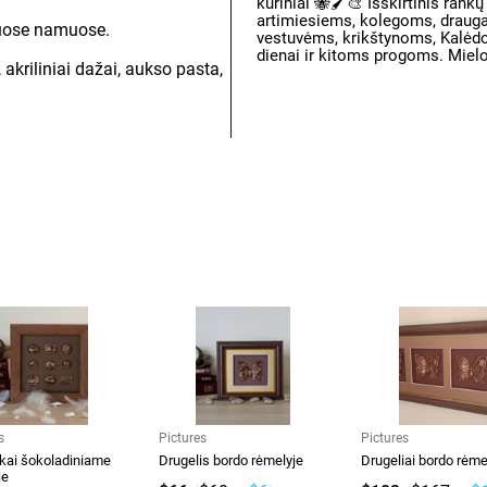
kūriniai 🐝🖌️🎨 Išskirtinis ran
artimiesiems, kolegoms, draugam
nuose namuose.
vestuvėms, krikštynoms, Kalėdo
dienai ir kitoms progoms. Miel
akriliniai dažai, aukso pasta,
s
Pictures
Pictures
kai šokoladiniame
Drugelis bordo rėmelyje
Drugeliai bordo rėme
je