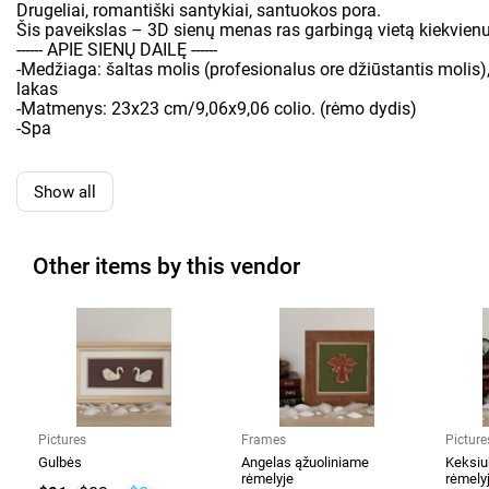
Drugeliai, romantiški santykiai, santuokos pora.
Šis paveikslas – 3D sienų menas ras garbingą vietą kiekvie
------ APIE SIENŲ DAILĘ ------
-Medžiaga: šaltas molis (profesionalus ore džiūstantis molis), 
lakas
-Matmenys: 23x23 cm/9,06x9,06 colio. (rėmo dydis)
-Spa
Show all
Other items by this vendor
Pictures
Frames
Picture
Gulbės
Angelas ąžuoliniame
Keksiu
rėmelyje
rėmely