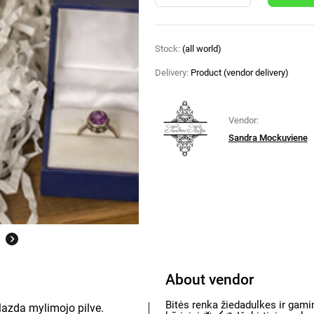
Stock:
(all world)
Delivery:
Product (vendor delivery)
Vendor:
Sandra Mockuviene
About vendor
Bitės renka žiedadulkes ir gam
lazda mylimojo pilve.