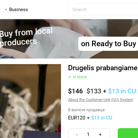
Business
Buy from local
producers
on Ready to Buy
Drugelis prabangiame
In stock
$146
(
$133
+
$13
in CU
About the Customer Unit (CU) System
В валюте продавца:
EUR120
+
$13 in CU
-
1
+