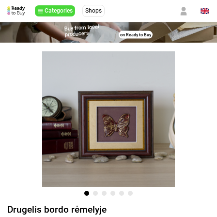
Categories
Shops
Buy from local
producers
on Ready to Buy
Drugelis bordo rėmelyje