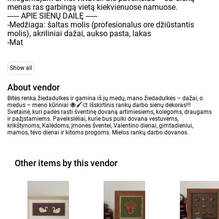
menas ras garbingą vietą kiekvienuose namuose.
------ APIE SIENŲ DAILĘ ------
-Medžiaga: šaltas molis (profesionalus ore džiūstantis
molis), akriliniai dažai, aukso pasta, lakas
-Mat
Show all
About vendor
Bitės renka žiedadulkes ir gamina iš jų medų, mano žiedadulkės – dažai, o
medus – meno kūriniai 🐝🖌️🎨 Išskirtinis rankų darbo sienų dekoras!!!
Svetainė, kuri padės rasti šventinę dovaną artimiesiems, kolegoms, draugams
ir pažįstamiems. Paveikslėliai, kurie bus puiki dovana vestuvėms,
krikštynoms, Kalėdoms, įmonės šventei, Valentino dienai, gimtadieniui,
mamos, tėvo dienai ir kitoms progoms. Mielos rankų darbo dovanos.
Other items by this vendor