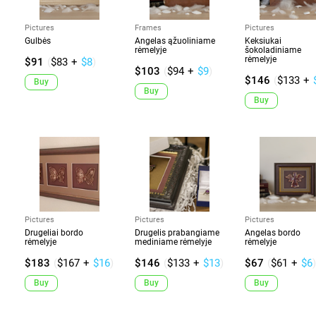
Pictures
Frames
Pictures
Gulbės
Angelas ąžuoliniame
Keksiukai
rėmelyje
šokoladiniame
rėmelyje
$91
(
$83
+
$8
)
$103
(
$94
+
$9
)
$146
(
$133
+
Buy
Buy
Buy
Pictures
Pictures
Pictures
Drugeliai bordo
Drugelis prabangiame
Angelas bordo
rėmelyje
mediniame rėmelyje
rėmelyje
$183
(
$167
+
$16
)
$146
(
$133
+
$13
)
$67
(
$61
+
$6
)
Buy
Buy
Buy