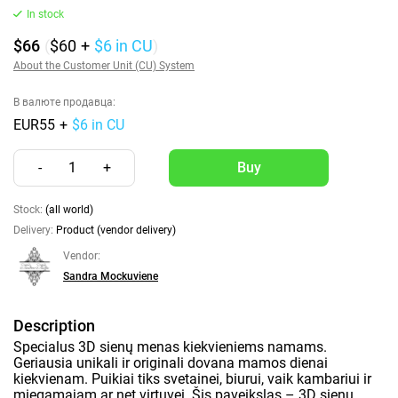
In stock
$66
(
$60
+
$6
in CU
)
About the Customer Unit (CU) System
В валюте продавца:
EUR55
+
$6 in CU
-
1
+
Stock:
(all world)
Delivery:
Product (vendor delivery)
Vendor:
Sandra Mockuviene
Description
Specialus 3D sienų menas kiekvieniems namams.
Geriausia unikali ir originali dovana mamos dienai
kiekvienam. Puikiai tiks svetainei, biurui, vaik kambariui ir
miegamajam ar net virtuvei. Šis paveikslas – 3D sienų