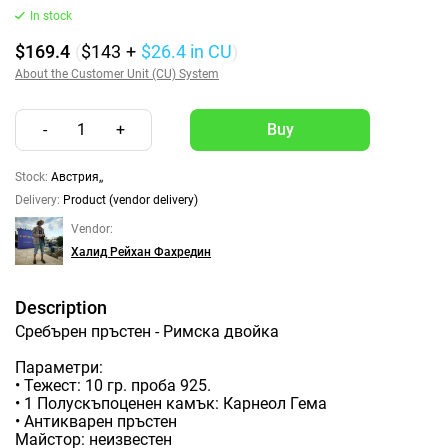
In stock
$169.4
(
$143
+
$26.4
in CU
)
About the Customer Unit (CU) System
-
1
+
Stock:
Австрия,,
Delivery:
Product (vendor delivery)
Vendor:
Халид Рейхан Фахредин
Description
Сребърен пръстен - Римска двойка
Параметри:
• Тежест: 10 гр. проба 925.
• 1 Полускъпоценен камък: Карнеол Гема
• Антикварен пръстен
Майстор: неизвестен