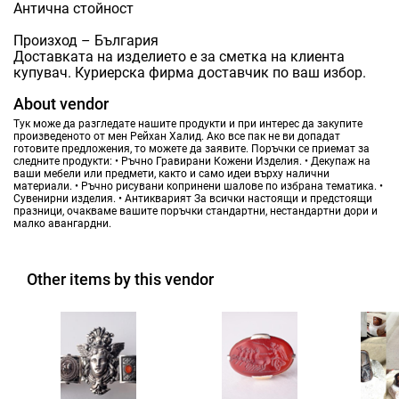
Антична стойност
Произход – България
Доставката на изделието е за сметка на клиента
купувач. Куриерска фирма доставчик по ваш избор.
About vendor
Тук може да разгледате нашите продукти и при интерес да закупите
произведеното от мен Рейхан Халид. Ако все пак не ви допадат
готовите предложения, то можете да заявите. Поръчки се приемат за
следните продукти: • Ръчно Гравирани Кожени Изделия. • Декупаж на
ваши мебели или предмети, както и само идеи върху налични
материали. • Ръчно рисувани копринени шалове по избрана тематика. •
Сувенирни изделия. • Антикварият За всички настоящи и предстоящи
празници, очакваме вашите поръчки стандартни, нестандартни дори и
малко авангардни.
Other items by this vendor