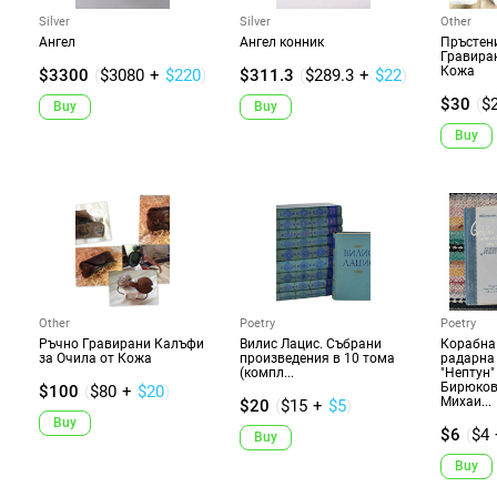
Silver
Silver
Other
Ангел
Ангел конник
Пръстен
Гравира
Кожа
$3300
(
$3080
+
$220
)
$311.3
(
$289.3
+
$22
)
$30
(
$
Buy
Buy
Buy
Other
Poetry
Poetry
Ръчно Гравирани Калъфи
Вилис Лацис. Събрани
Корабна
за Очила от Кожа
произведения в 10 тома
радарна
(компл...
"Нептун" 
Бирюко
$100
(
$80
+
$20
)
Михаи...
$20
(
$15
+
$5
)
Buy
$6
(
$4
Buy
Buy