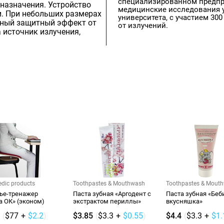
специализированном предпр
назначения. Устройство
медицинские исследования 
. При небольших размерах
университета, с участием 3
жный защитный эффект от
от излучений.
 источник излучения,
edic products
Toothpastes & Mouthwash
Toothpastes & Mout
ье-тренажер
Паста зубная «Аргодент с
Паста зубная «Беб
а ОК» (эконом)
экстрактом периллы»
вкусняшка»
(
$77
+
$2.2
)
$3.85
(
$3.3
+
$0.55
)
$4.4
(
$3.3
+
$1.