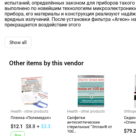
испытаний, определённых законом для приборов такого 
выполнено по новейшим технологиям микроэлектроники
прибора, его материалы и конструкция реализуют надё
вредных излучений. После установки фильтра «Агеон» на
прекращается воздействие этого
Show all
Other items by this vendor
Health - other products
Health - other products
Orthop
Пленка «Полимедэл»
Салфетки
Cиден
антисептические
«Спин
$12.1
(
$8.8
+
$3.3
)
стерильные “Эплан® от
$79.2
100...
Buy