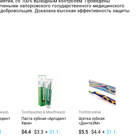
иятии, со 100% выходным контролем. Проведены
учеными запорожского государственного медицинского
00 добровольцев. Доказана высокая эффективность защиты
hwash
Toothpastes & Mouthwash
Toothbrushes
идент
Паста зубная «Аргодент
Щетка зубная
Хвоя»
«ДентаЭМ»
1
)
$4.4
(
$3.3
+
$1.1
)
$5.5
(
$4.4
+
$1.1
)