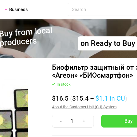
Business
Buy from local
producers
on Ready to Buy
Биофильтр защитный от 
«Агеон» «БИОсмартфон»
In stock
$16.5
(
$15.4
+
$1.1
in CU
)
About the Customer Unit (CU) System
-
1
+