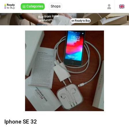
Categories
Shops
Buy from local
producers
on Ready to Buy
Iphone SE 32