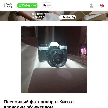
Categories
Shops
Buy from local
producers
on Ready to Buy
Пленочный фотоаппарат Киев с
японским объективом