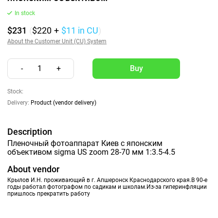
In stock
$231
(
$220
+
$11
in CU
)
About the Customer Unit (CU) System
-
1
+
Stock:
Delivery:
Product (vendor delivery)
Description
Пленочный фотоаппарат Киев с японским
объективом sigma US zoom 28-70 мм 1:3.5-4.5
About vendor
Крылов И.Н. проживающий в г. Апшеронск Краснодарского края.В 90-е
годы работал фотографом по садикам и школам.Из-за гиперинфляции
пришлось прекратить работу