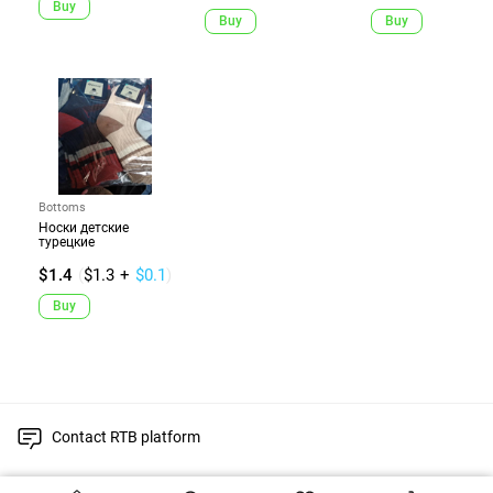
Buy
Buy
Buy
Bottoms
Носки детские
турецкие
$1.4
(
$1.3
+
$0.1
)
Buy
Contact RTB platform