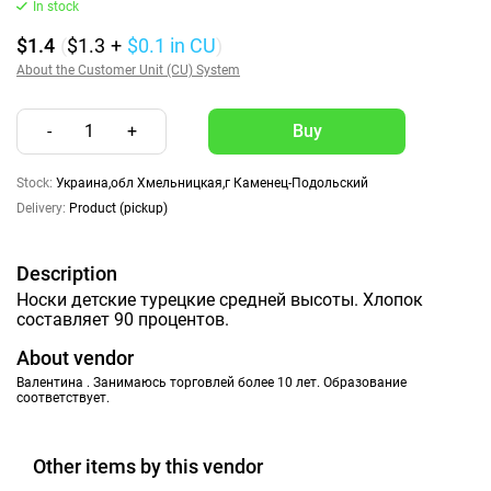
In stock
$1.4
(
$1.3
+
$0.1
in CU
)
About the Customer Unit (CU) System
-
1
+
Stock:
Украина,обл Хмельницкая,г Каменец-Подольский
Delivery:
Product (pickup)
Description
Носки детские турецкие средней высоты. Хлопок
составляет 90 процентов.
About vendor
Валентина . Занимаюсь торговлей более 10 лет. Образование
соответствует.
Other items by this vendor