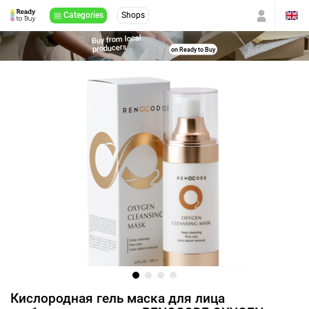
Categories
Shops
Buy from local
producers
on Ready to Buy
Кислородная гель маска для лица