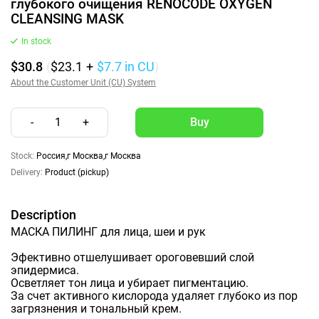
глубокого очищения RENOCODE OXYGEN
CLEANSING MASK
In stock
$30.8
(
$23.1
+
$7.7
in CU
)
About the Customer Unit (CU) System
-
1
+
Stock:
Россия,г Москва,г Москва
Delivery:
Product (pickup)
Description
МАСКА ПИЛИНГ для лица, шеи и рук
Эфективно отшелушивает ороговевший слой
эпидермиса.
Осветляет тон лица и убирает пигментацию.
За счет активного кислорода удаляет глубоко из пор
загрязнения и тональный крем.