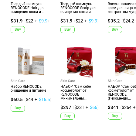
Твердый шампунь
Твердый шампунь
Восстанавлив
RENOCODE Hair для
RENOCODE Scalp для
крем для лица с
очищения кожи и ...
очищения кожи и...
экстрактом муци
$31.9
(
$22
+
$9.9
)
$31.9
(
$22
+
$9.9
)
$35.2
(
$24.2
Buy
Buy
Buy
Skin Care
Skin Care
Skin Care
Набор RENOCODE
НАБОР "Сам себе
НАБОР "Сам се
очищение и питание
косметолог" от
косметолог" от
RENOCODE
RENOCODE
Минимальны...
(Рекомендо...
$60.5
(
$44
+
$16.5
)
$297
(
$231
+
$66
)
$341
(
$264
+
Buy
Buy
Buy