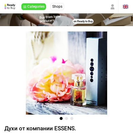
Categories
Shops
Buy from local
producers
on Ready to Buy
Духи от компании ESSENS.