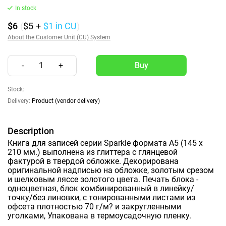
In stock
$6
(
$5
+
$1
in CU
)
About the Customer Unit (CU) System
-
1
+
Stock:
Delivery:
Product (vendor delivery)
Description
Книга для записей серии Sparkle формата А5 (145 х
210 мм.) выполнена из глиттера с глянцевой
фактурой в твердой обложке. Декорирована
оригинальной надписью на обложке, золотым срезом
и шелковым ляссе золотого цвета. Печать блока -
одноцветная, блок комбинированный в линейку/
точку/без линовки, с тонированными листами из
офсета плотностью 70 г/м? и закругленными
уголками, Упакована в термоусадочную пленку.