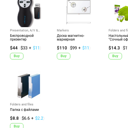
Presentation, A/V &
Markers
Folders and fi
Projectors
Беспроводной
Доска магнитно-
Настольны
презентер
маркерная
"Сочный оф
$44
(
$33
+
$11
)
$110
(
$99
+
$11
)
$14.3
(
$1
Buy
Buy
Buy
Folders and files
Папка с файлами
$8.8
(
$6.6
+
$2.2
)
Buy