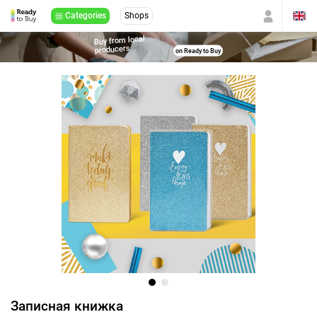
Categories
Shops
Buy from local
producers
on Ready to Buy
Записная книжка