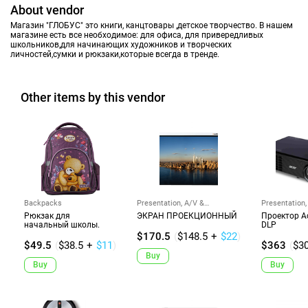
About vendor
Магазин "ГЛОБУС" это книги, канцтовары ,детское творчество. В нашем
магазине есть все необходимое: для офиса, для привередливых
школьников,для начинающих художников и творческих
личностей,сумки и рюкзаки,которые всегда в тренде.
Other items by this vendor
Backpacks
Presentation, A/V &
Presentation,
Projectors
Projectors
Рюкзак для
ЭКРАН ПРОЕКЦИОННЫЙ
Проектор A
начальный школы.
DLP
$170.5
(
$148.5
+
$22
)
$49.5
(
$38.5
+
$11
)
$363
(
$3
Buy
Buy
Buy