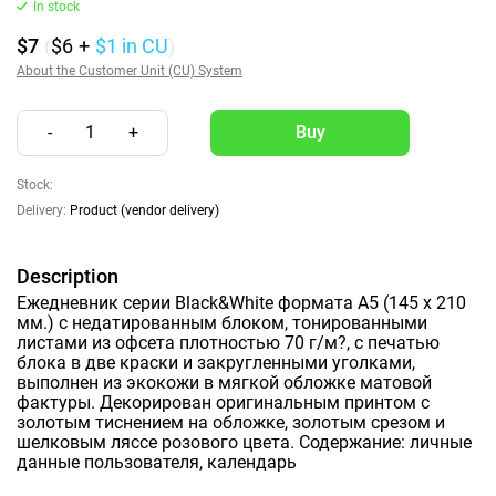
In stock
$7
(
$6
+
$1
in CU
)
About the Customer Unit (CU) System
-
1
+
Stock:
Delivery:
Product (vendor delivery)
Description
Ежедневник серии Black&White формата А5 (145 х 210
мм.) с недатированным блоком, тонированными
листами из офсета плотностью 70 г/м?, с печатью
блока в две краски и закругленными уголками,
выполнен из экокожи в мягкой обложке матовой
фактуры. Декорирован оригинальным принтом с
золотым тиснением на обложке, золотым срезом и
шелковым ляссе розового цвета. Содержание: личные
данные пользователя, календарь