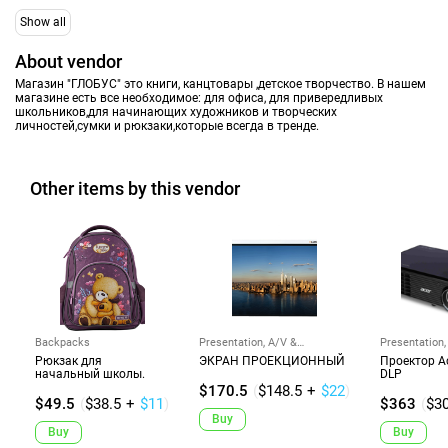
Show all
About vendor
Магазин "ГЛОБУС" это книги, канцтовары ,детское творчество. В нашем
магазине есть все необходимое: для офиса, для привередливых
школьников,для начинающих художников и творческих
личностей,сумки и рюкзаки,которые всегда в тренде.
Other items by this vendor
Backpacks
Presentation, A/V &
Presentation,
Projectors
Projectors
Рюкзак для
ЭКРАН ПРОЕКЦИОННЫЙ
Проектор A
начальный школы.
DLP
$170.5
(
$148.5
+
$22
)
$49.5
(
$38.5
+
$11
)
$363
(
$3
Buy
Buy
Buy