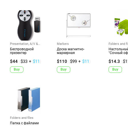
Presentation, A/V &
Markers
Folders and fi
Projectors
Беспроводной
Доска магнитно-
Настольны
презентер
маркерная
"Сочный оф
$44
(
$33
+
$11
)
$110
(
$99
+
$11
)
$14.3
(
$1
Buy
Buy
Buy
Folders and files
Папка с файлами