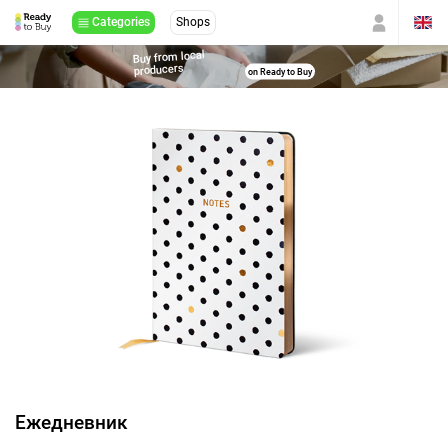
Categories
Shops
Buy from local
producers
on Ready to Buy
Ежедневник