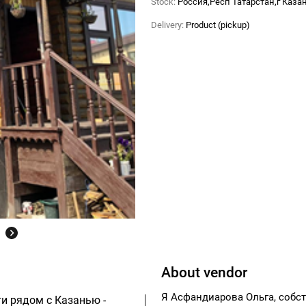
Stock:
Россия,Респ Татарстан,г Каза
Delivery:
Product (pickup)
About vendor
Я Асфандиарова Ольга, собств
ги рядом с Казанью -