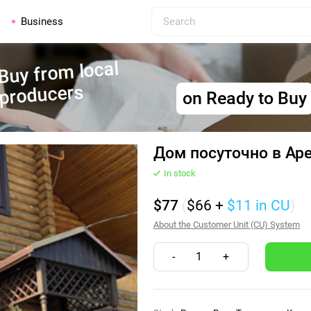
Business
Buy from local
producers
on Ready to Buy
Дом посуточно в Аре
In stock
$77
(
$66
+
$11
in CU
)
About the Customer Unit (CU) System
-
1
+