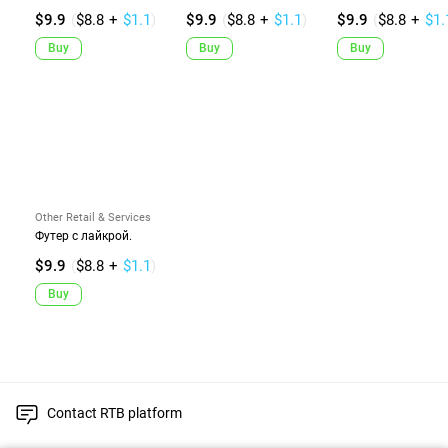
$9.9
(
$8.8
+
$1.1
)
$9.9
(
$8.8
+
$1.1
)
$9.9
(
$8.8
+
$1.
Buy
Buy
Buy
Other Retail & Services
Футер с лайкрой.
$9.9
(
$8.8
+
$1.1
)
Buy
Contact RTB platform