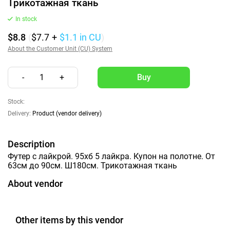
Трикотажная ткань
In stock
$8.8
(
$7.7
+
$1.1
in CU
)
About the Customer Unit (CU) System
-
1
+
Stock:
Delivery:
Product (vendor delivery)
Description
Футер с лайкрой. 95хб 5 лайкра. Купон на полотне. От
63см до 90см. Ш180см. Трикотажная ткань
About vendor
Other items by this vendor