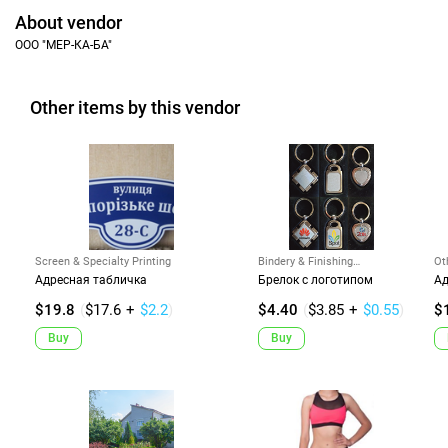
About vendor
ООО "МЕР-КА-БА"
Other items by this vendor
Screen & Specialty Printing
Bindery & Finishing
Ot
Equipment
Ou
Адресная табличка
Брелок с логотипом
Ад
$19.8
(
$17.6
+
$2.2
)
$4.40
(
$3.85
+
$0.55
)
$
Buy
Buy