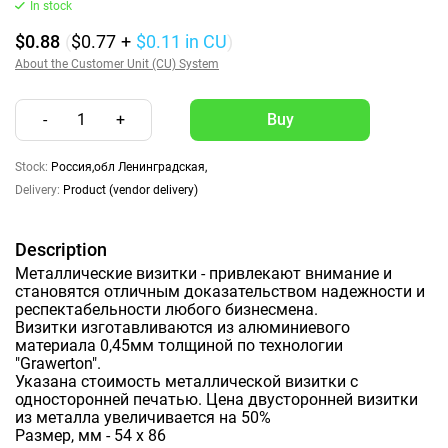
In stock
$0.88
(
$0.77
+
$0.11
in CU
)
About the Customer Unit (CU) System
-
1
+
Stock:
Россия,обл Ленинградская,
Delivery:
Product (vendor delivery)
Description
Металлические визитки - привлекают внимание и
становятся отличным доказательством надежности и
респектабельности любого бизнесмена.
Визитки изготавливаются из алюминиевого
материала 0,45мм толщиной по технологии
"Grawerton".
Указана стоимость металлической визитки с
односторонней печатью. Цена двусторонней визитки
из металла увеличивается на 50%
Размер, мм - 54 x 86