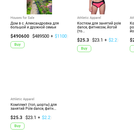
Houses for Sale
Athletic Apparel
At
Дом в с. Александровка для
Костюм для занятий pole
Ко
большой и дружной семьи
dance, фитнесом, йогой
po
(то...
йо
$490600
(
$489500
+
$1100
)
$25.3
(
$23.1
+
$2.2
)
$
Buy
Buy
Athletic Apparel
Комплект (топ, шорты) для
занятий Pole dance, фитн...
$25.3
(
$23.1
+
$2.2
)
Buy