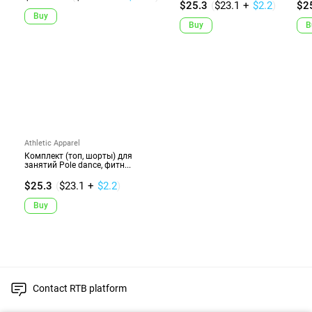
$25.3
(
$23.1
+
$2.2
)
$2
Buy
Buy
B
Athletic Apparel
Комплект (топ, шорты) для
занятий Pole dance, фитн...
$25.3
(
$23.1
+
$2.2
)
Buy
Contact RTB platform