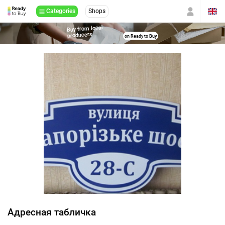
Categories
Shops
Buy from local
producers
on Ready to Buy
Адресная табличка