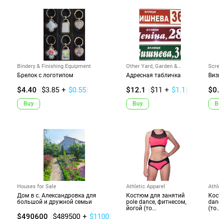
Bindery & Finishing Equipment
Other Yard, Garden &
Scre
Outdoor
Брелок с логотипом
Адресная табличка
Виз
$4.40
(
$3.85
+
$0.55
)
$12.1
(
$11
+
$1.1
)
$0
Buy
Buy
B
Houses for Sale
Athletic Apparel
Athl
Дом в с. Александровка для
Костюм для занятий
Кос
большой и дружной семьи
pole dance, фитнесом,
dan
йогой (то...
(то..
$490600
(
$489500
+
$1100
)