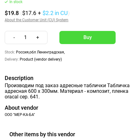
In stock
$19.8
(
$17.6
+
$2.2
in CU
)
About the Customer Unit (CU) System
-
1
+
Stock:
Россия,обл Ленинградская,
Delivery:
Product (vendor delivery)
Description
Производим под заказ адресные таблички Табличка
адресная 600 х 300мм. Материал - композит, пленка
oracal сер. 641.
About vendor
ООО "МЕР-КА-БА"
Other items by this vendor