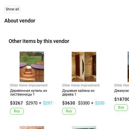
Show all
About vendor
Other items by this vendor
Other Home Improvement
Other Home Improvement
Other Ho
Деревянная купель из
Душевая кабина из
Джакузи
лиственницы 1
дерева 1
$1870
$3267
(
$2970
+
$297
)
$3630
(
$3300
+
$330
)
Buy
Buy
Buy