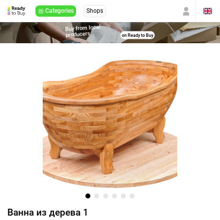
Categories
Shops
Buy from local
producers
on Ready to Buy
Ванна из дерева 1