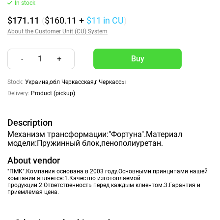
In stock
$171.11
(
$160.11
+
$11
in CU
)
About the Customer Unit (CU) System
-
1
+
Stock:
Украина,обл Черкасская,г Черкассы
Delivery:
Product (pickup)
Description
Механизм трансформации:"Фортуна".Материал
модели:Пружинный блок,пенополиуретан.
About vendor
"ПМК".Компания основана в 2003 году.Основными принципами нашей
компании является:1.Качество изготовляемой
продукции.2.Ответственность перед каждым клиентом.3.Гарантия и
приемлемая цена.