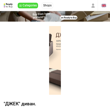
Categories
Shops
Buy from local
producers
on Ready to Buy
"ДЖЕК" диван.