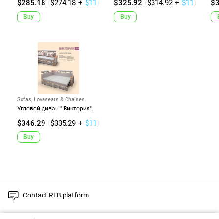
$285.18
(
$274.18
+
$11
)
$325.92
(
$314.92
+
$11
)
$3
Buy
Buy
Sofas, Loveseats & Chaises
Угловой диван " Виктория".
$346.29
(
$335.29
+
$11
)
Buy
Contact RTB platform