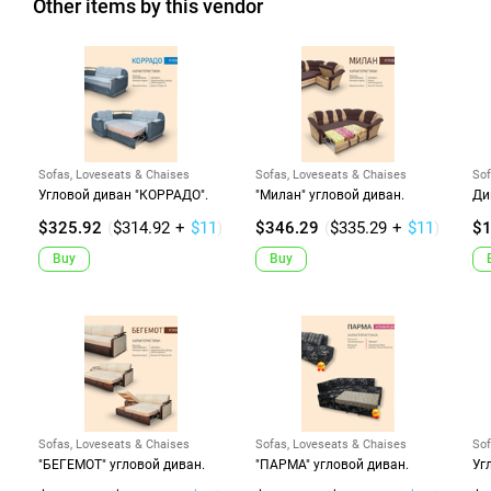
Other items by this vendor
Sofas, Loveseats & Chaises
Sofas, Loveseats & Chaises
Sof
Угловой диван "КОРРАДО".
"Милан" угловой диван.
Ди
$325.92
(
$314.92
+
$11
)
$346.29
(
$335.29
+
$11
)
$1
Buy
Buy
Sofas, Loveseats & Chaises
Sofas, Loveseats & Chaises
Sof
"БЕГЕМОТ" угловой диван.
"ПАРМА" угловой диван.
Уг