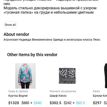
низ.
Модель стильно декорирована вышивкой с узором
«гусиная лапка» на груди и небольшими цветным
Show all
About vendor
Агронская Надежда Вениаминовна Одежда и аксессуары класса Люкс.
Other items by this vendor
Coats & Jackets
Women's Accessories
Pants
Куртка Bogner
Шарф Kenzo
Брюки Ke
$1320
(
$880
+
$440
)
$302.5
(
$242
+
$60.5
)
$297
(
$