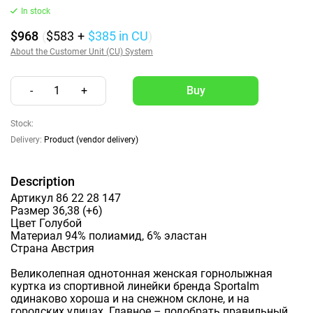
In stock
$968
(
$583
+
$385
in CU
)
About the Customer Unit (CU) System
-
1
+
Stock:
Delivery:
Product (vendor delivery)
Description
Артикул 86 22 28 147
Размер 36,38 (+6)
Цвет Голубой
Материал 94% полиамид, 6% эластан
Страна Австрия
Великолепная однотонная женская горнолыжная
куртка из спортивной линейки бренда Sportalm
одинаково хороша и на снежном склоне, и на
городских улицах. Главное – подобрать правильный