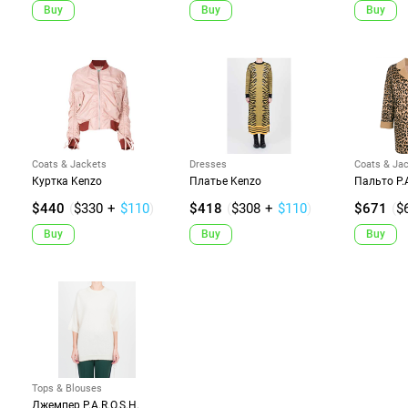
Buy
Buy
Buy
Coats & Jackets
Dresses
Coats & Ja
Куртка Kenzo
Платье Kenzo
Пальто P.A
$440
(
$330
+
$110
)
$418
(
$308
+
$110
)
$671
(
$
Buy
Buy
Buy
Tops & Blouses
Джемпер P.A.R.O.S.H.