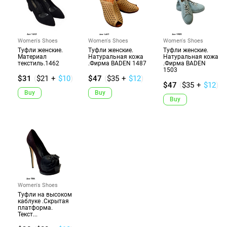
Women's Shoes
Women's Shoes
Women's Shoes
Туфли женские.
Туфли женские.
Туфли женские.
Материал
Натуральная кожа
Натуральная кожа
текстиль.1462
.Фирма BADEN 1487
.Фирма BADEN
1503
$31
(
$21
+
$10
)
$47
(
$35
+
$12
)
$47
(
$35
+
$12
)
Buy
Buy
Buy
Women's Shoes
Туфли на высоком
каблуке .Скрытая
платформа.
Текст...