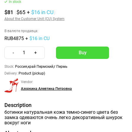
In stock
$81
(
$65
+
$16
in CU
)
About the Customer Unit (CU) System
В валюте продавца:
RUB4875
+
$16 in CU
-
1
+
Stock:
Россия,край Пермский,г Пермь
Delivery:
Product (pickup)
Vendor:
Азоркина Алевтина Петровна
Description
ботинки натуральная кожа темно-синего цвета без
замка одеваются очень легко декоративный шнурок
вокруг ноги