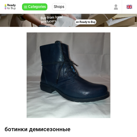
Categories
Shops
Buy from local
producers
on Ready to Buy
ботинки демисезонные