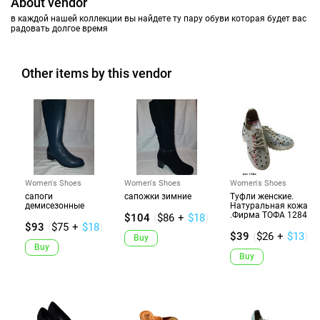
About vendor
в каждой нашей коллекции вы найдете ту пару обуви которая будет вас
радовать долгое время
Other items by this vendor
Women's Shoes
Women's Shoes
Women's Shoes
сапоги
сапожки зимние
Туфли женские.
демисезонные
Натуральная кожа
.Фирма ТОФА 1284
$104
(
$86
+
$18
)
$93
(
$75
+
$18
)
$39
(
$26
+
$13
)
Buy
Buy
Buy