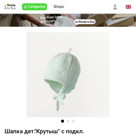
Categories
Shops
Buy from local
producers
on Ready to Buy
Шапка дет."Крутыш" с подкл.