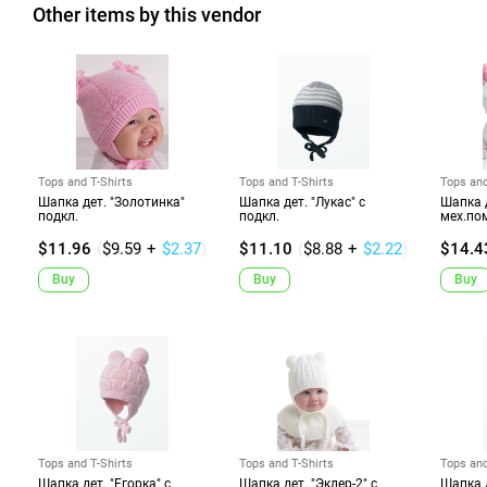
Other items by this vendor
Tops and T-Shirts
Tops and T-Shirts
Tops and
Шапка дет. "Золотинка"
Шапка дет. "Лукас" с
Шапка д
подкл.
подкл.
мех.по
$11.96
(
$9.59
+
$2.37
)
$11.10
(
$8.88
+
$2.22
)
$14.4
Buy
Buy
Buy
Tops and T-Shirts
Tops and T-Shirts
Tops and
Шапка дет. "Егорка" с
Шапка дет. "Эклер-2" с
Шапка д