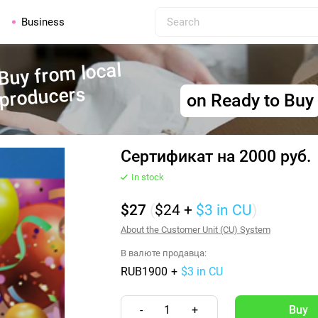
Business
Buy from local
producers
on Ready to Buy
Сертификат на 2000 руб.
In stock
$27
(
$24
+
$3
in CU
)
About the Customer Unit (CU) System
В валюте продавца:
RUB1900
+
$3 in CU
-
1
+