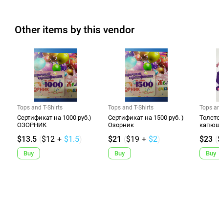
Other items by this vendor
Tops and T-Shirts
Tops and T-Shirts
Tops an
Сертификат на 1000 руб.)
Сертификат на 1500 руб. )
Толсто
ОЗОРНИК
Озорник
капюшо
$13.5
(
$12
+
$1.5
)
$21
(
$19
+
$2
)
$23
(
Buy
Buy
Buy