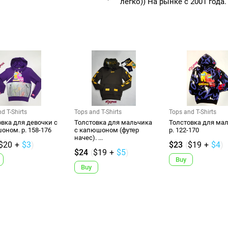
легко)) На рынке с 2001 года.
d T-Shirts
Tops and T-Shirts
Tops and T-Shirts
вка для девочки с
Толстовка для мальчика
Толстовка для мал
ном. р. 158-176
с капюшоном (футер
р. 122-170
начес). ...
$20
+
$3
)
$23
(
$19
+
$4
)
$24
(
$19
+
$5
)
Buy
Buy