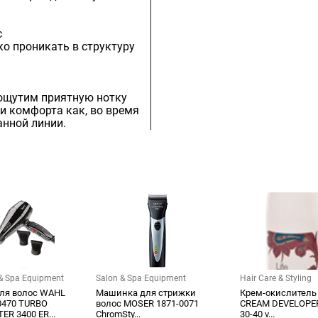
с
ко проникать в структуру
 ощутим приятную нотку
и комфорта как, во время
анной линии.
& Spa Equipment
Salon & Spa Equipment
Hair Care & Styling
ля волос WAHL
Машинка для стрижки
Крем-окислитель 
0470 TURBO
волос MOSER 1871-0071
CREAM DEVELOPER
ER 3400 ER...
ChromSty...
30-40 v...