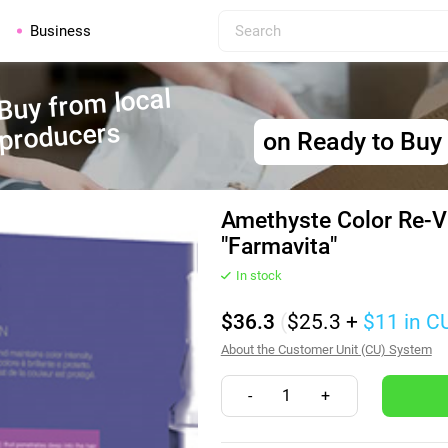
Business
Buy from local
producers
on Ready to Buy
Amethyste Color Re-Vi
"Farmavita"
In stock
$36.3
(
$25.3
+
$11
in C
About the Customer Unit (CU) System
-
1
+