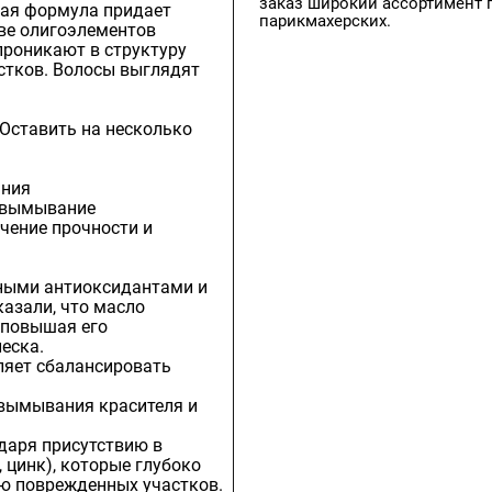
заказ широкий ассортимент 
обая формула придает
парикмахерских.
аве олигоэлементов
 проникают в структуру
стков. Волосы выглядят
 Оставить на несколько
ания
т вымывание
ичение прочности и
дными антиоксидантами и
азали, что масло
 повышая его
еска.
оляет сбалансировать
 вымывания красителя и
даря присутствию в
 цинк), которые глубоко
ию поврежденных участков.