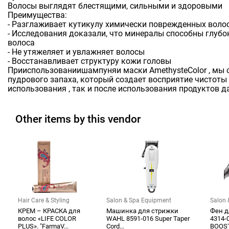
Волосы выглядят блестящими, сильными и здоровыми
Преимущества:
- Разглаживает кутикулу химически поврежденных воло
- Исследования доказали, что минералы способны глубо
волоса
- Не утяжеляет и увлажняет волосы
- Восстанавливает структуру кожи головы
Прииспользованиишампуняи маски AmethysteColor , мы
пудрового запаха, который создает восприятие чистоты 
использования , так и после использования продуктов д
Other items by this vendor
Hair Care & Styling
Salon & Spa Equipment
Salon 
КРЕМ – КРАСКА для
Машинка для стрижки
Фен д
волос «LIFE COLOR
WAHL 8591-016 Super Taper
4314-
PLUS». "FarmaV...
Cord...
BOOST