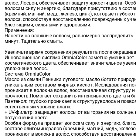
волос. Лосьон, обеспечивает защиту яркости цвета. Ос
волосам силу и энергию, благодаря присутствию в сост
(кремний, магний, медь, железо, цинк), которые глубоко
волоса, способствуя восстановлению поврежденных уча
блестящими, сильными и здоровыми.
Применения:
Нанести на влажные волосы, равномерно распределить.
минут. Тщательно смыть.
Увеличьте время сохранения результата после окрашив
Инновационная система OmniaColor заметно уменьшае
косметического цвета, обеспечивает значительное увел
увлажнения волос.
Система OmniaColor
Масло из семян Пенника лугового: масло богато приро
уникальным составом жирных кислот. Исследования пок
проникает в волокна волос, восстанавливая структуру и
прочность.Помогает сохранить интенсивность цвета и бл
Пантенол: глубоко проникает в структуруволоса и позв
естественный уровень влаги.
+ UV-фильтр: защищает волосы от выгорания на солнце,
потускнения цвета.
Особая формула придает волосам силу и энергию, благо
составе олигоминералов (кремний, магний, медь, железо,
проникают в волокна волос, способствуя восстановлен