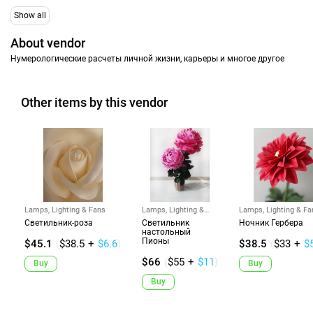
Show all
About vendor
Нумерологические расчеты личной жизни, карьеры и многое другое
Other items by this vendor
Lamps, Lighting & Fans
Lamps, Lighting &
Lamps, Lighting & Fa
Fans
Светильник-роза
Светильник
Ночник Гербера
настольный
Пионы
$45.1
(
$38.5
+
$6.6
)
$38.5
(
$33
+
$
$66
(
$55
+
$11
)
Buy
Buy
Buy