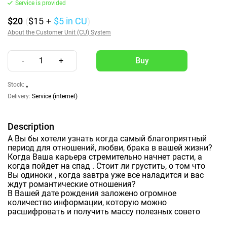
Service is provided
$20
(
$15
+
$5
in CU
)
About the Customer Unit (CU) System
-
1
+
Stock:
,,
Delivery:
Service (internet)
Description
А Вы бы хотели узнать когда самый благоприятный
период для отношений, любви, брака в вашей жизни?
Когда Ваша карьера стремительно начнет расти, а
когда пойдет на спад . Стоит ли грустить, о том что
Вы одиноки , когда завтра уже все наладится и вас
ждут романтические отношения?
В Вашей дате рождения заложено огромное
количество информации, которую можно
расшифровать и получить массу полезных совето