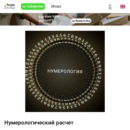
Categories
Shops
Buy from local
producers
on Ready to Buy
Нумерологический расчет