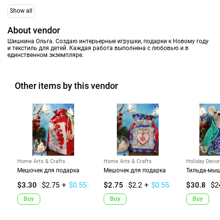
Show all
About vendor
Шишкина Ольга. Создаю интерьерные игрушки, подарки к Новому году
и текстиль для детей. Каждая работа выполнена с любовью и в
единственном экземпляре.
Other items by this vendor
Home Arts & Crafts
Home Arts & Crafts
Holiday Decor
Мешочек для подарка
Мешочек для подарка
Тильда-мы
$3.30
(
$2.75
+
$0.55
)
$2.75
(
$2.2
+
$0.55
)
$30.8
(
$2
Buy
Buy
Buy