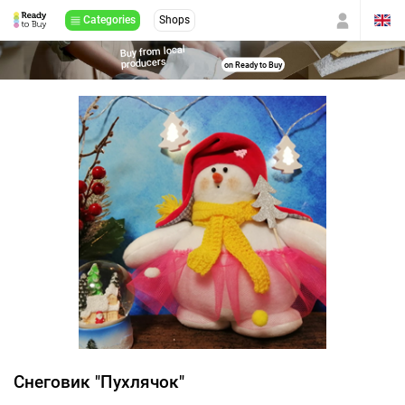
Categories
Shops
Buy from local
producers
on Ready to Buy
Снеговик "Пухлячок"