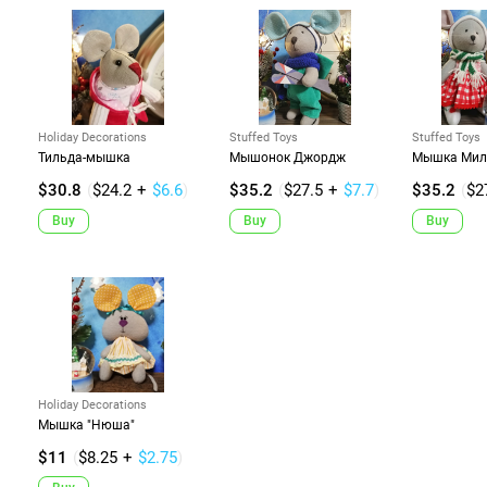
Holiday Decorations
Stuffed Toys
Stuffed Toys
Тильда-мышка
Мышонок Джордж
Мышка Мил
$30.8
(
$24.2
+
$6.6
)
$35.2
(
$27.5
+
$7.7
)
$35.2
(
$2
Buy
Buy
Buy
Holiday Decorations
Мышка "Нюша"
$11
(
$8.25
+
$2.75
)