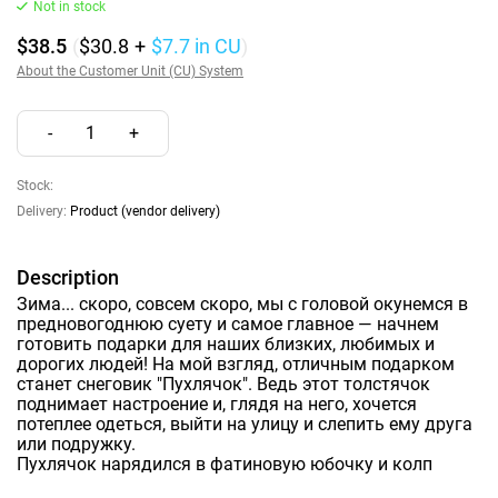
Not in stock
$38.5
(
$30.8
+
$7.7
in CU
)
About the Customer Unit (CU) System
-
1
+
Stock:
Delivery:
Product (vendor delivery)
Description
Зима... скоро, совсем скоро, мы с головой окунемся в
предновогоднюю суету и самое главное — начнем
готовить подарки для наших близких, любимых и
дорогих людей! На мой взгляд, отличным подарком
станет снеговик "Пухлячок". Ведь этот толстячок
поднимает настроение и, глядя на него, хочется
потеплее одеться, выйти на улицу и слепить ему друга
или подружку.
Пухлячок нарядился в фатиновую юбочку и колп