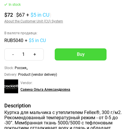
In stock
$72
(
$67
+
$5
in CU
)
About the Customer Unit (CU) System
В валюте продавца:
RUB5040
+
$5 in CU
-
1
+
Stock:
Россия,,
Delivery:
Product (vendor delivery)
Vendor:
Савина Ольга Александровна
Description
Куртка для мальчика с утеплителем Fellex®, 300 г/м2.
Рекомендованный температурный режим - от 0-5 до
-30°. Мембранная ткань 5000/5000 с тефлоновым
покрытием отталкивает воду и грязь и обладает