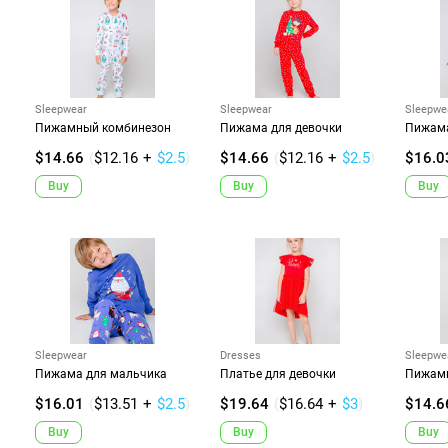
Sleepwear
Sleepwear
Sleepwe
Пижамный комбинезон
Пижама для девочки
Пижама
$14.66
(
$12.16
+
$2.5
)
$14.66
(
$12.16
+
$2.5
)
$16.0
Buy
Buy
Buy
Sleepwear
Dresses
Sleepwe
Пижама для мальчика
Платье для девочки
Пижамн
$16.01
(
$13.51
+
$2.5
)
$19.64
(
$16.64
+
$3
)
$14.6
Buy
Buy
Buy