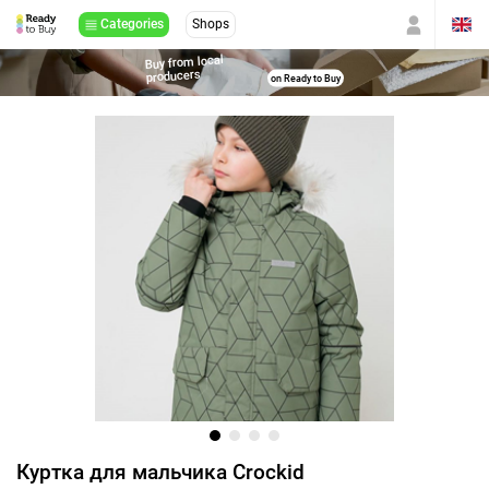
Categories
Shops
Buy from local
producers
on Ready to Buy
Куртка для мальчика Crockid