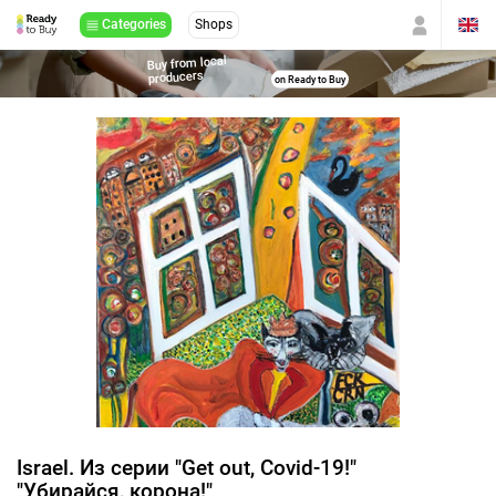
Categories
Shops
Buy from local
producers
on Ready to Buy
Israel. Из серии "Get out, Covid-19!"
"Убирайся, корона!"