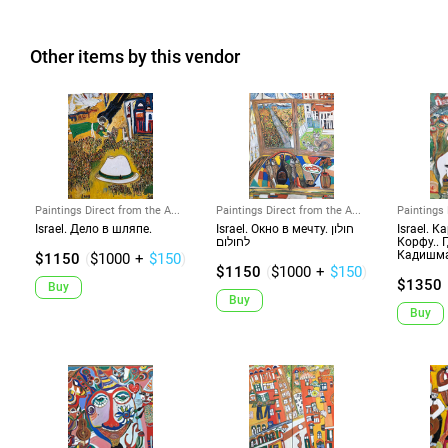
Other items by this vendor
Paintings Direct from the A...
Paintings Direct from the A...
Paintings 
Israel. Дело в шляпе.
Israel. Окно в мечту. חולון
Israel. К
לחולום
Корфу.. 
Кадишма
$1150
(
$1000
+
$150
)
$1150
(
$1000
+
$150
)
$1350
Buy
Buy
Buy