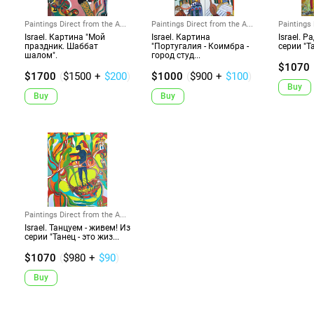
Paintings Direct from the A...
Paintings Direct from the A...
Paintings 
Israel. Картина "Мой
Israel. Картина
Israel. 
праздник. Шаббат
"Португалия - Коимбра -
серии "Та
шалом".
город студ...
$1070
$1700
(
$1500
+
$200
)
$1000
(
$900
+
$100
)
Buy
Buy
Buy
Paintings Direct from the A...
Israel. Танцуем - живем! Из
серии "Танец - это жиз...
$1070
(
$980
+
$90
)
Buy