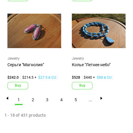
Jewelry
Jewelry
Серьги "Магнолия"
Колье "Летнее небо"
$242.0
$214.5 +
$27.5 в CU
$528
$440 +
$88 в CU
Buy
Buy
1
2
3
4
5
...
1
-
18
of
431
products