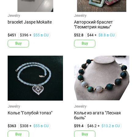
Jewelry
Jewelry
bracelet Jaspe Mokaite
Авторский браслет
"Геометрия яшмы"
$451
$396 +
$55 в CU
$52.8
$44 +
$8.8 в CU
Buy
Buy
Jewelry
Jewelry
Колье "Голубой топаз"
Колье из агата "Лесная
быль"
$363
$308 +
$55 в CU
$59.4
$46.2 +
$13.2 в CU
Buy
Buy