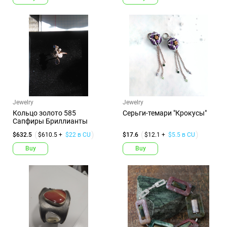
Jewelry
Jewelry
Кольцо золото 585
Серьги-темари "Крокусы"
Сапфиры Бриллианты
$632.5
$610.5 +
$22 в CU
$17.6
$12.1 +
$5.5 в CU
Buy
Buy