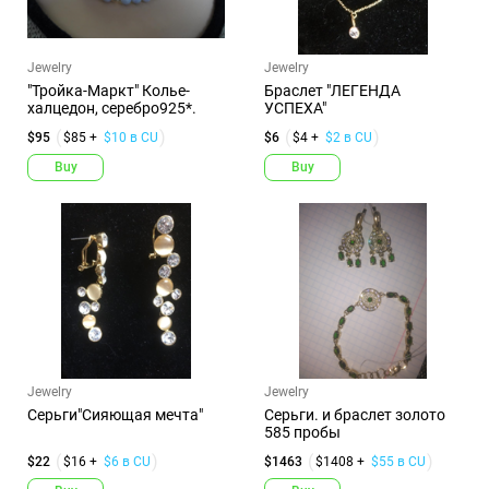
Jewelry
Jewelry
"Тройка-Маркт" Колье-
Браслет "ЛЕГЕНДА
халцедон, серебро925*.
УСПЕХА"
$95
$85 +
$10 в CU
$6
$4 +
$2 в CU
Buy
Buy
Jewelry
Jewelry
Серьги"Сияющая мечта"
Серьги. и браслет золото
585 пробы
$22
$16 +
$6 в CU
$1463
$1408 +
$55 в CU