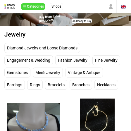
Categories
Shops
Buy from local
producers
on Ready to Buy
Jewelry
Diamond Jewelry and Loose Diamonds
Engagement & Wedding
Fashion Jewelry
Fine Jewelry
Gemstones
Men's Jewelry
Vintage & Antique
Earrings
Rings
Bracelets
Brooches
Necklaces