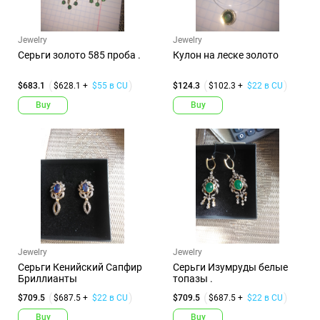
Jewelry
Jewelry
Серьги золото 585 проба .
Кулон на леске золото
$683.1
$628.1 +
$55 в CU
$124.3
$102.3 +
$22 в CU
Buy
Buy
Jewelry
Jewelry
Серьги Кенийский Сапфир
Серьги Изумруды белые
Бриллианты
топазы .
$709.5
$687.5 +
$22 в CU
$709.5
$687.5 +
$22 в CU
Buy
Buy