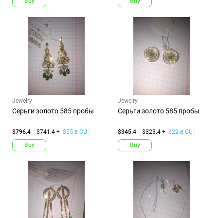
Buy
Buy
Jewelry
Jewelry
Серьги золото 585 пробы
Серьги золото 585 пробы
$796.4
$741.4 +
$55 в CU
$345.4
$323.4 +
$22 в CU
Buy
Buy