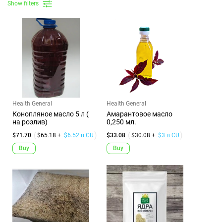
Show filters
Health General
Health General
Конопляное масло 5 л (
Амарантовое масло
на розлив)
0,250 мл.
$71.70
$65.18 +
$6.52 в CU
$33.08
$30.08 +
$3 в CU
Buy
Buy