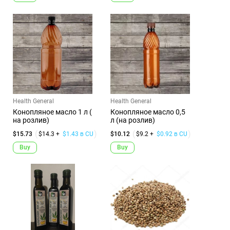
Health General
Health General
Конопляное масло 1 л (
Конопляное масло 0,5
на розлив)
л (на розлив)
$15.73
$14.3 +
$1.43 в CU
$10.12
$9.2 +
$0.92 в CU
Buy
Buy