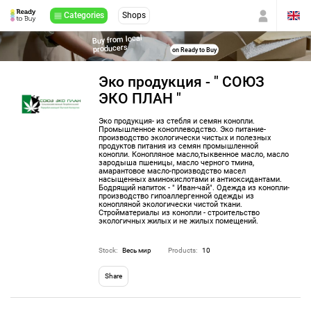
Categories
Shops
Buy from local
producers
on Ready to Buy
Эко продукция - " СОЮЗ
ЭКО ПЛАН "
Эко продукция- из стебля и семян конопли.
Промышленное коноплеводство. Эко питание-
производство экологически чистых и полезных
продуктов питания из семян промышленной
конопли. Конопляное масло,тыквенное масло, масло
зародыша пшеницы, масло черного тмина,
амарантовое масло-производство масел
насыщенных аминокислотами и антиоксидантами.
Бодрящий напиток - " Иван-чай". Одежда из конопли-
производство гипоаллергенной одежды из
конопляной экологически чистой ткани.
Стройматериалы из конопли - строительство
экологичных жилых и не жилых помещений.
Stock:
Весь мир
Products:
10
Share