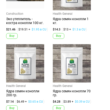
Construction
Health General
Эко утеплитель -
Ядра семян конопли 1
костра конопли 100 кг.
кг.
$21.46
$19.51 +
$1.95 в CU
$14.3
$13 +
$1.3 в CU
Buy
Buy
Health General
Health General
Ядра семян конопли
Ядра семян конопли 70
200 гр.
гр.
$7.14
$6.49 +
$0.65 в CU
$4.28
$3.89 +
$0.39 в CU
Buy
Buy