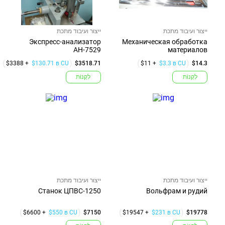
ייצור ועיבוד מתכת
ייצור ועיבוד מתכת
Экспресс-анализатор
Механическая обработка
АН-7529
материалов
$3388 +
$130.71 в CU
$3518.71
$11 +
$3.3 в CU
$14.3
לִקְנוֹת
לִקְנוֹת
ייצור ועיבוד מתכת
ייצור ועיבוד מתכת
Станок ЦПВС-1250
Вольфрам и рудий
$6600 +
$550 в CU
$7150
$19547 +
$231 в CU
$19778