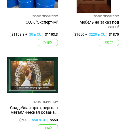
ייצור ועיבוד מתכת
ייצור ועיבוד מתכת
СОЖ "Эксперт-М"
Мебель на заказ под
ключ!
$1103.3 +
$0 в CU
$1103.3
$1650 +
$220 в CU
$1870
לִקְנוֹת
לִקְנוֹת
ייצור ועיבוד מתכת
Свадебная арка, пергола
металлическая кованая,
г. ...
$500 +
$50 в CU
$550
לִקְנוֹת