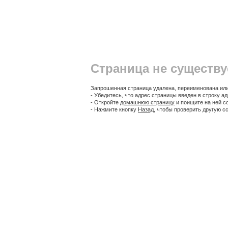
Страница не существу
Запрошенная страница удалена, переименована ил
- Убедитесь, что адрес страницы введен в строку а
- Откройте
домашнюю страницу
и поищите на ней с
- Нажмите кнопку
Назад
, чтобы проверить другую с