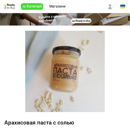
Категорії
Магазини
Купуйте у місцевих
виробників
на Ready to Buy
Арахисовая паста с солью