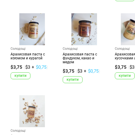
Солодощі
Солодощі
Солодощі
Арахисовая паста с
Арахисовая паста с
Арахисовая
изюмом и курагой
фундуком, какао и
кусочками 
медом
$3,75
(
$3
+
$0,75
)
$3,75
(
$3
$3,75
(
$3
+
$0,75
)
купити
купити
купити
Солодощі