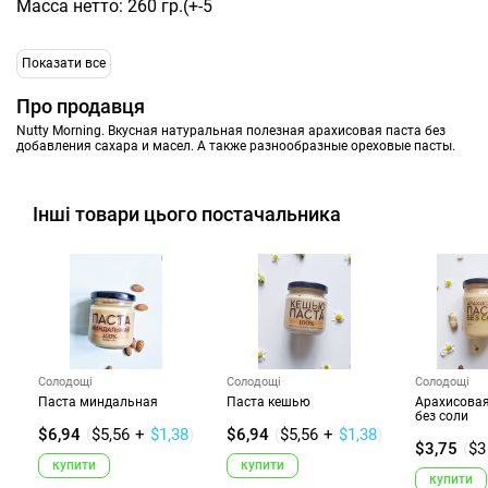
Масса нетто: 260 гр.(+-5
Показати все
Про продавця
Nutty Morning. Вкусная натуральная полезная арахисовая паста без
добавления сахара и масел. А также разнообразные ореховые пасты.
Інші товари цього постачальника
Солодощі
Солодощі
Солодощі
Паста миндальная
Паста кешью
Арахисовая
без соли
$6,94
(
$5,56
+
$1,38
)
$6,94
(
$5,56
+
$1,38
)
$3,75
(
$3
купити
купити
купити