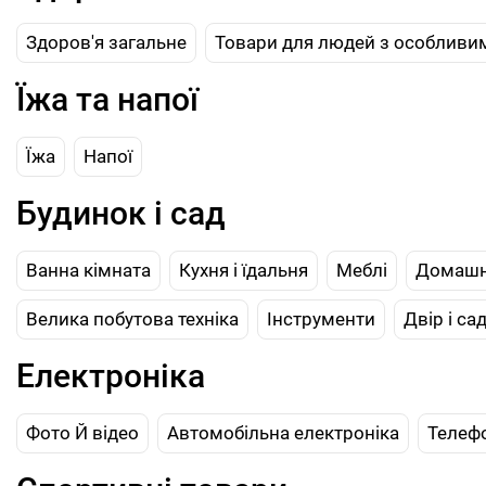
Здоров'я загальне
Товари для людей з особливи
Їжа та напої
Їжа
Напої
Будинок і сад
Ванна кімната
Кухня і їдальня
Меблі
Домашн
Велика побутова техніка
Інструменти
Двір і са
Електроніка
Фото Й відео
Автомобільна електроніка
Телеф