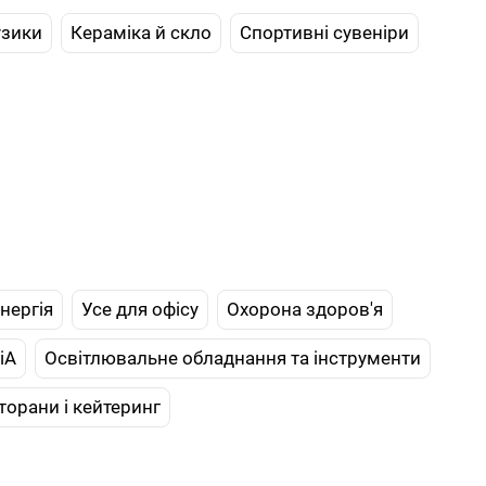
узики
Кераміка й скло
Спортивні сувеніри
нергія
Усе для офісу
Охорона здоров'я
іА
Освітлювальне обладнання та інструменти
торани і кейтеринг