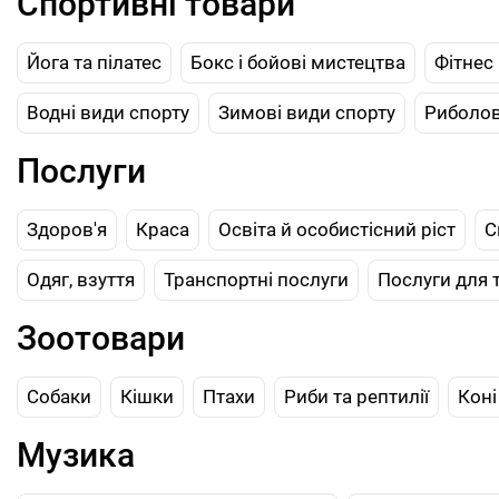
Спортивні товари
Йога та пілатес
Бокс і бойові мистецтва
Фітнес і
Водні види спорту
Зимові види спорту
Риболо
Послуги
Здоров'я
Краса
Освіта й особистісний ріст
С
Одяг, взуття
Транспортні послуги
Послуги для 
Зоотовари
Собаки
Кішки
Птахи
Риби та рептилії
Коні
Музика