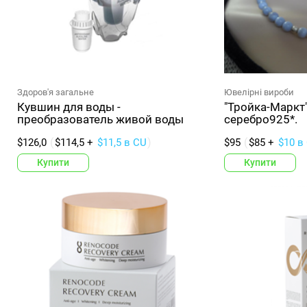
Здоров'я загальне
Ювелірні вироби
Кувшин для воды -
"Тройка-Маркт"
преобразователь живой воды
серебро925*.
$126,0
$114,5 +
$11,5 в CU
$95
$85 +
$10 в
Купити
Купити