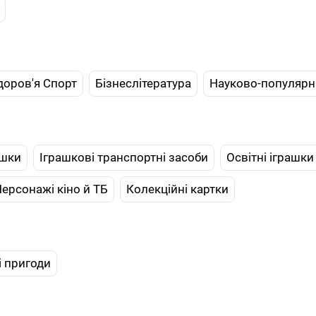
доров'я Спорт
Бізнеслітература
Науково-популярна
ашки
Іграшкові транспортні засоби
Освітні іграшки
ерсонажі кіно й ТБ
Колекційні картки
і пригоди