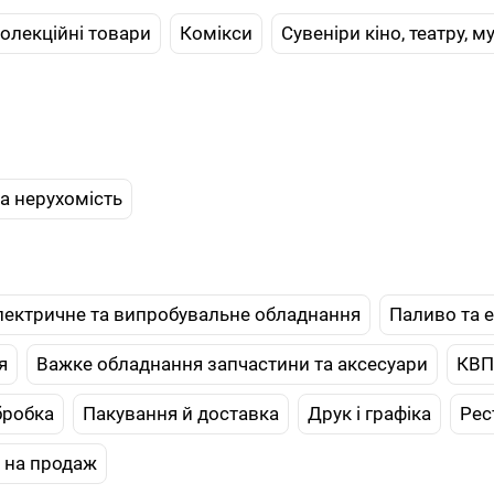
олекційні товари
Комікси
Сувеніри кіно, театру, м
а нерухомість
лектричне та випробувальне обладнання
Паливо та е
я
Важке обладнання запчастини та аксесуари
КВП
бробка
Пакування й доставка
Друк і графіка
Рес
с на продаж