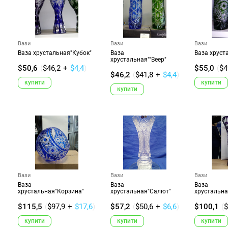
Вази
Вази
Вази
Ваза хрустальная"Кубок"
Ваза
Ваза хруст
хрустальная""Веер"
$50,6
(
$46,2
+
$4,4
)
$55,0
(
$4
$46,2
(
$41,8
+
$4,4
)
купити
купити
купити
Вази
Вази
Вази
Ваза
Ваза
Ваза
хрустальная"Корзина"
хрустальная"Салют"
хрустальна
$115,5
(
$97,9
+
$17,6
)
$57,2
(
$50,6
+
$6,6
)
$100,1
(
$
купити
купити
купити