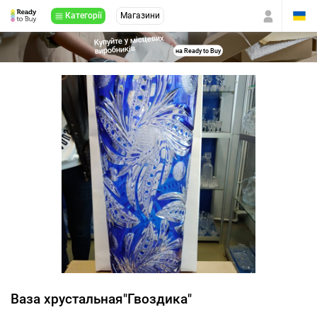
Категорії
Магазини
Купуйте у місцевих
виробників
на Ready to Buy
Ваза хрустальная"Гвоздика"