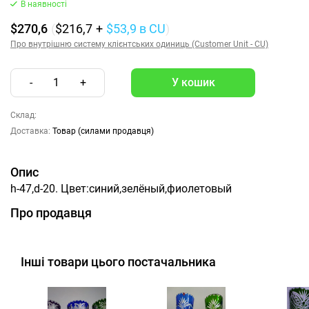
В наявності
$270,6
(
$216,7
+
$53,9
в CU
)
Про внутрішню систему клієнтських одиниць (Customer Unit - CU)
-
1
+
Склад:
Доставка:
Товар (силами продавця)
Опис
h-47,d-20. Цвет:синий,зелёный,фиолетовый
Про продавця
Інші товари цього постачальника