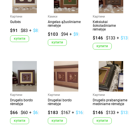
Картини
Камки
Картини
Gulbės
Angelas ąžuoliniame
Keksiukai
rėmelyje
šokoladiniame
rėmelyje
$91
(
$83
+
$8
)
$103
(
$94
+
$9
)
$146
(
$133
+
$13
)
купити
купити
купити
Картини
Картини
Картини
Drugelis bordo
Drugeliai bordo
Drugelis prabangiame
rėmelyje
rėmelyje
mediniame rėmelyje
$66
(
$60
+
$6
)
$183
(
$167
+
$16
)
$146
(
$133
+
$13
)
купити
купити
купити