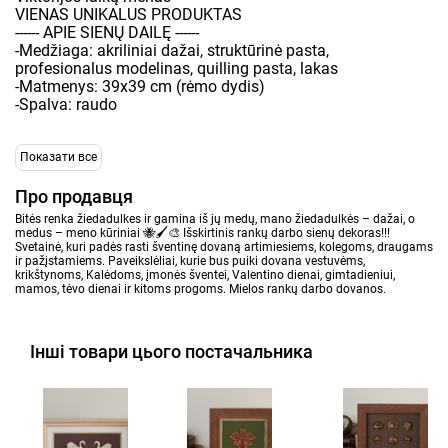
VIENAS UNIKALUS PRODUKTAS
------ APIE SIENŲ DAILĘ ------
-Medžiaga: akriliniai dažai, struktūrinė pasta,
profesionalus modelinas, quilling pasta, lakas
-Matmenys: 39x39 cm (rėmo dydis)
-Spalva: raudo
Показати все
Про продавця
Bitės renka žiedadulkes ir gamina iš jų medų, mano žiedadulkės – dažai, o
medus – meno kūriniai 🐝🖌️🎨 Išskirtinis rankų darbo sienų dekoras!!!
Svetainė, kuri padės rasti šventinę dovaną artimiesiems, kolegoms, draugams
ir pažįstamiems. Paveikslėliai, kurie bus puiki dovana vestuvėms,
krikštynoms, Kalėdoms, įmonės šventei, Valentino dienai, gimtadieniui,
mamos, tėvo dienai ir kitoms progoms. Mielos rankų darbo dovanos.
Інші товари цього постачальника