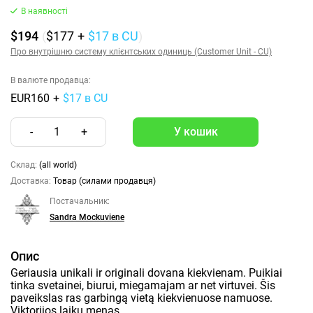
В наявності
$194
(
$177
+
$17
в CU
)
Про внутрішню систему клієнтських одиниць (Customer Unit - CU)
В валюте продавца:
EUR160
+
$17 в CU
-
1
+
Склад:
(all world)
Доставка:
Товар (силами продавця)
Постачальник:
Sandra Mockuviene
Опис
Geriausia unikali ir originali dovana kiekvienam. Puikiai
tinka svetainei, biurui, miegamajam ar net virtuvei. Šis
paveikslas ras garbingą vietą kiekvienuose namuose.
Viktorijos laikų menas