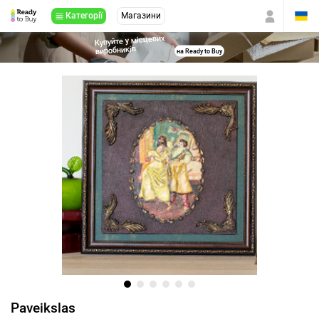
Категорії
Магазини
Купуйте у місцевих
виробників
на Ready to Buy
Paveikslas