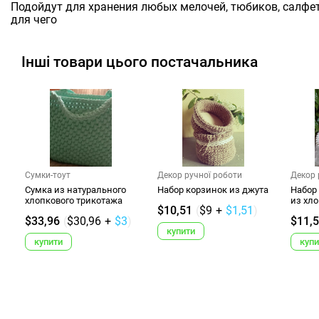
Подойдут для хранения любых мелочей, тюбиков, салфет
для чего
Інші товари цього постачальника
Сумки-тоут
Декор ручної роботи
Декор 
Сумка из натурального
Набор корзинок из джута
Набор
хлопкового трикотажа
из хл
$10,51
(
$9
+
$1,51
)
$33,96
(
$30,96
+
$3
)
$11,5
купити
купити
купи