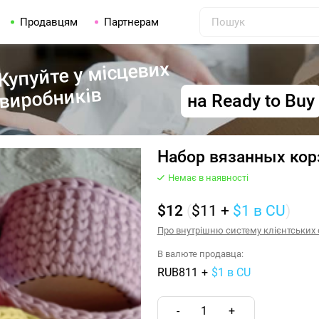
Продавцям
Партнерам
Купуйте у місцевих
виробників
на Ready to Buy
Набор вязанных кор
Немає в наявності
$12
(
$11
+
$1
в CU
)
Про внутрішню систему клієнтських о
В валюте продавца:
RUB811
+
$1 в CU
-
1
+