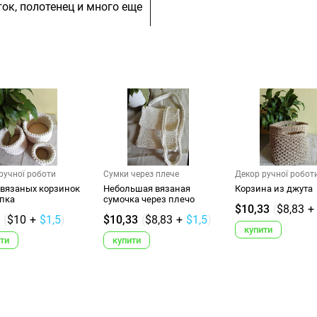
ок, полотенец и много еще
ручної роботи
Сумки через плече
Декор ручної робот
 вязаных корзинок
Небольшая вязаная
Корзина из джута
опка
сумочка через плечо
$10,33
(
$8,83
+
(
$10
+
$1,5
)
$10,33
(
$8,83
+
$1,5
)
купити
ти
купити