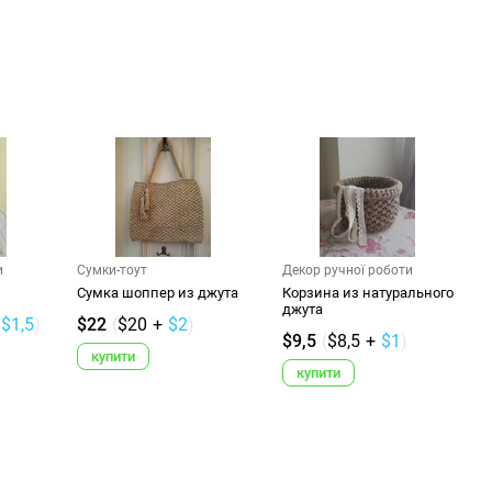
и
Сумки-тоут
Декор ручної роботи
Сумка шоппер из джута
Корзина из натурального
джута
$1,5
)
$22
(
$20
+
$2
)
$9,5
(
$8,5
+
$1
)
купити
купити