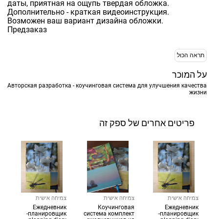
даты, приятная на ощупь твердая обложка.
Дополнительно - краткая видеоинструкция.
Возможен ваш вариант дизайна обложки.
Предзаказ
תראה הכול
על המוכר
Авторская разработка - коучинговая система для улучшения качества
жизни
פריטים אחרים של ספק זה
צמיחה אישית
צמיחה אישית
צמיחה אישית
Ежедневник
Коучинговая
Ежедневник
-планировщик
система комплект
-планировщик