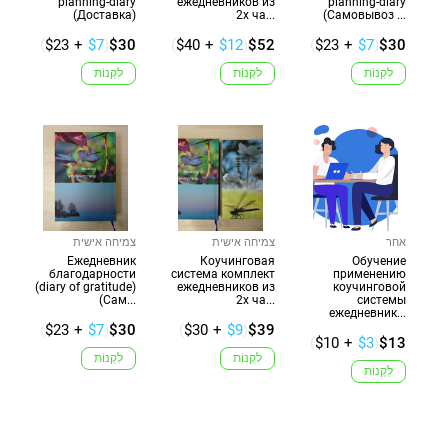
planning-diary
ежедневников из
planning-diary
(Доставка)
2х ча...
(Самовывоз ...
(
$23
+
$7
)
$30
(
$40
+
$12
)
$52
(
$23
+
$7
)
$30
לִקְנוֹת
לִקְנוֹת
לִקְנוֹת
אחר
צמיחה אישית
צמיחה אישית
Ежедневник
Коучинговая
Обучение
благодарности
система комплект
применению
(diary of gratitude)
ежедневников из
коучинговой
(Сам...
2х ча...
системы
ежедневник...
(
$23
+
$7
)
$30
(
$30
+
$9
)
$39
(
$10
+
$3
)
$13
לִקְנוֹת
לִקְנוֹת
לִקְנוֹת