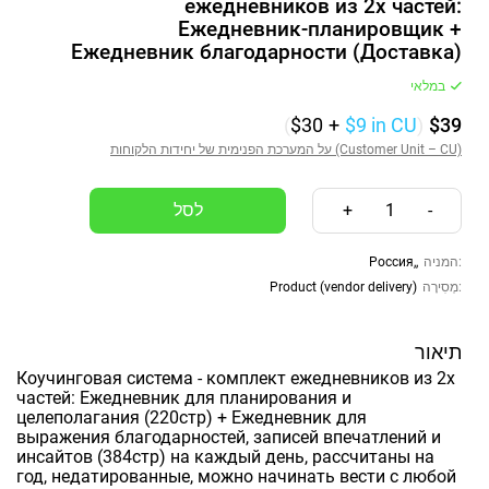
ежедневников из 2х частей:
Ежедневник-планировщик +
Ежедневник благодарности (Доставка)
במלאי
(
$30
+
$9
in CU
)
$39
על המערכת הפנימית של יחידות הלקוחות (Customer Unit – CU)
+
1
-
Россия,,
המניה:
Product (vendor delivery)
מְסִירָה:
תיאור
Коучинговая система - комплект ежедневников из 2х
частей: Ежедневник для планирования и
целеполагания (220стр) + Ежедневник для
выражения благодарностей, записей впечатлений и
инсайтов (384стр) на каждый день, рассчитаны на
год, недатированные, можно начинать вести с любой