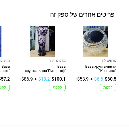
פריטים אחרים של ספק זה
מדפים לקיר
מדפים לקיר
מדפים 
Ваза
Ваза
Ваза хрустальная
алют"
хрустальная"Питергоф"
"Корзина"
$57.2
(
$86.9
+
$13.2
)
$100.1
(
$53.9
+
$6.6
)
$60.5
לִקְנוֹת
לִקְנוֹת
לִקְנו