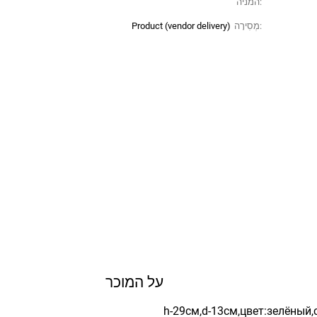
המניה:
מְסִירָה:
Product (vendor delivery)
על המוכר
h-29см,d-13см,цвет:зелёный,