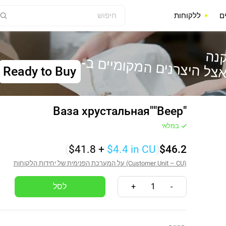
ם
ללקוחות
נה
-
צל היצרנים המקומיים ב
Ready to Buy
Ваза хрустальная""Веер"
במלאי
(
$41.8
+
$4.4
in CU
)
$46.2
על המערכת הפנימית של יחידות הלקוחות (Customer Unit – CU)
+
1
-