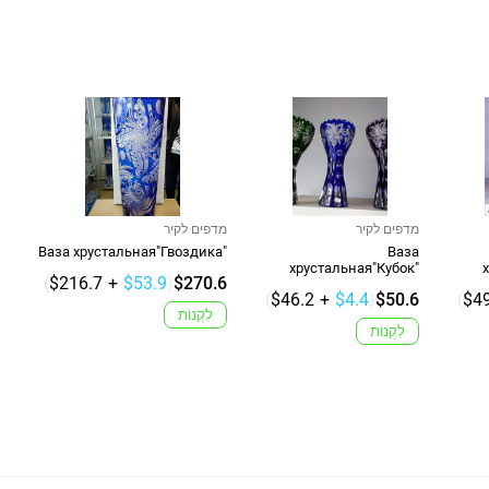
מדפים לקיר
מדפים לקיר
Ваза хрустальная"Гвоздика"
Ваза
хрустальная"Кубок"
(
$216.7
+
$53.9
)
$270.6
(
$46.2
+
$4.4
)
$50.6
(
$49
לִקְנוֹת
לִקְנוֹת