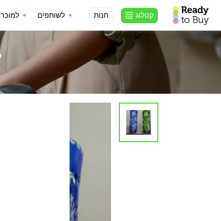
קטלוג
חנות
לשותפים
למוכרי
ק
א