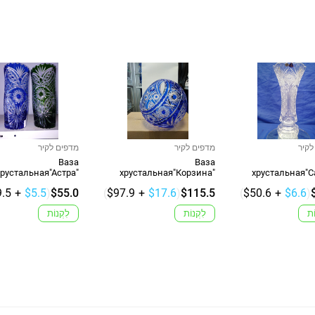
לקיר
מדפים לקיר
מדפים לקיר
Ваза
Ваза
хрустальная"Астра"
хрустальная"Корзина"
хрустальная"С
.5
+
$5.5
)
$55.0
(
$97.9
+
$17.6
)
$115.5
(
$50.6
+
$6.6
)
ֹת
לִקְנוֹת
לִקְנוֹת