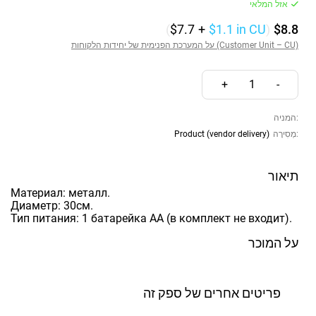
אזל המלאי
(
$7.7
+
$1.1
in CU
)
$8.8
על המערכת הפנימית של יחידות הלקוחות (Customer Unit – CU)
+
1
-
המניה:
מְסִירָה:
Product (vendor delivery)
תיאור
Материал: металл.
Диаметр: 30см.
Тип питания: 1 батарейка АА (в комплект не входит).
על המוכר
פריטים אחרים של ספק זה