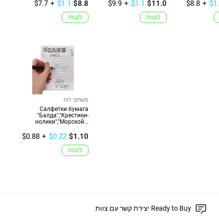
(
$7.7
+
$1.1
)
$8.8
(
$9.9
+
$1.1
)
$11.0
(
$8.8
+
$1
לִקְנוֹת
לִקְנוֹת
משחקי לוח
Салфетки бумага
"Балда","Крестики-
нолики","Морской...
(
$0.88
+
$0.22
)
$1.10
לִקְנוֹת
יצירת קשר עם צוות Ready to Buy