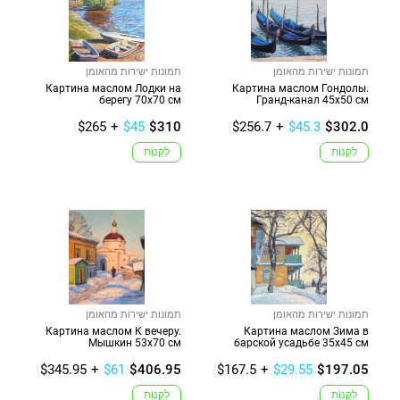
תמונות ישירות מהאומן
תמונות ישירות מהאומן
Картина маслом Лодки на
Картина маслом Гондолы.
берегу 70х70 см
Гранд-канал 45х50 см
(
$265
+
$45
)
$310
(
$256.7
+
$45.3
)
$302.0
לִקְנוֹת
לִקְנוֹת
תמונות ישירות מהאומן
תמונות ישירות מהאומן
Картина маслом К вечеру.
Картина маслом Зима в
Мышкин 53х70 см
барской усадьбе 35х45 см
(
$345.95
+
$61
)
$406.95
(
$167.5
+
$29.55
)
$197.05
לִקְנוֹת
לִקְנוֹת