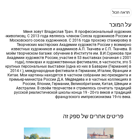
תראה הכול
על המוכר
Меня зовут Владислав Трач. Я профессиональный художник
-живописец. С 2013 года являюсь членом Союза художников России и
Московского союза художников. С 2016 года прохожу стажировку в
Творческих мастерских Академии художеств России у всемирно
известных художников и академиков А.П. Ткачева и С.П. Ткачева. В
моём творческом багаже: обучение в Институте им. В.И.Сурикова при
Академии художеств России, участие в 53 выставках (начиная с 2001
года), пленэрах и художественных фестивалях, в частности, это 5
крупных персональных выставки (одна из них в Баварии (Германия) в
2014 г.), международные фестивали в Германии, Италии, Франции и
Китае. Мои картины находятся в частном собрании экс-президента и
премьер-министра России Д.А. Медведева и в частных коллекциях в
России, Японии, Германии, Великобритании, Китая, Швеции и
Австралии. В своём творчестве я стремлюсь сочетать традиций
русской реалистической школы конца 19 - 20-го веков и традиций
французского импрессионизма 19-го века.
פריטים אחרים של ספק זה