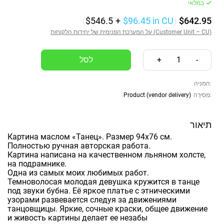
במלאי
(
$546.5
+
$96.45
in CU
)
$642.95
על המערכת הפנימית של יחידות הלקוחות (Customer Unit – CU)
+
1
-
המניה:
Product (vendor delivery)
מְסִירָה:
תיאור
Картина маслом «Танец». Размер 94х76 см.
Полностью ручная авторская работа.
Картина написана на качественном льняном холсте,
на подрамнике.
Одна из самых моих любимых работ.
Темноволосая молодая девушка кружится в танце
под звуки бубна. Её яркое платье с этническими
узорами развевается следуя за движениями
танцовщицы. Яркие, сочные краски, общее движение
и живость картины делает ее незабы