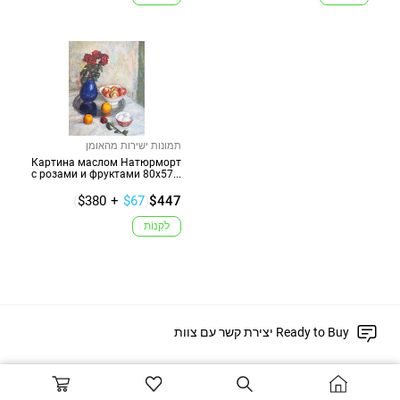
תמונות ישירות מהאומן
Картина маслом Натюрморт
с розами и фруктами 80х57...
(
$380
+
$67
)
$447
לִקְנוֹת
יצירת קשר עם צוות Ready to Buy