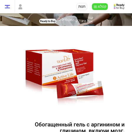
קטלוג
חנות
קנה
-
אצל היצרנים המקומיים ב
Ready to Buy
Обогащенный гель с аргинином и
глицином. включи мозг.