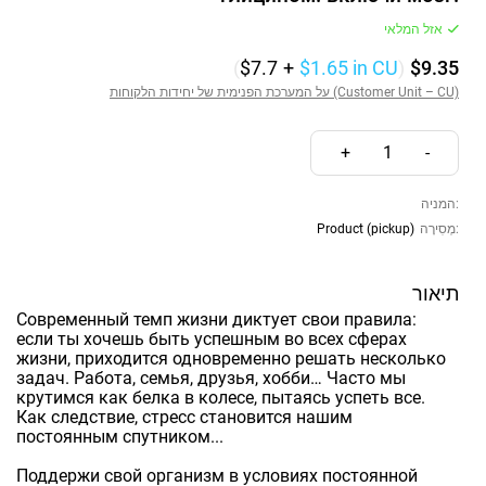
אזל המלאי
(
$7.7
+
$1.65
in CU
)
$9.35
על המערכת הפנימית של יחידות הלקוחות (Customer Unit – CU)
+
1
-
המניה:
Product (pickup)
מְסִירָה:
תיאור
Современный темп жизни диктует свои правила:
если ты хочешь быть успешным во всех сферах
жизни, приходится одновременно решать несколько
задач. Работа, семья, друзья, хобби… Часто мы
крутимся как белка в колесе, пытаясь успеть все.
Как следствие, стресс становится нашим
постоянным спутником...
Поддержи свой организм в условиях постоянной