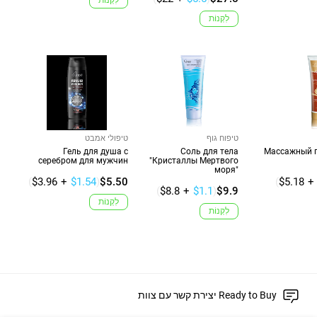
לִקְנוֹת
טיפוח גוף
טיפולי אמבט
Гель для душа с
Соль для тела
Массажный г
серебром для мужчин
"Кристаллы Мертвого
моря"
(
$3.96
+
$1.54
)
$5.50
(
$5.18
+
(
$8.8
+
$1.1
)
$9.9
לִקְנוֹת
לִקְנוֹת
יצירת קשר עם צוות Ready to Buy