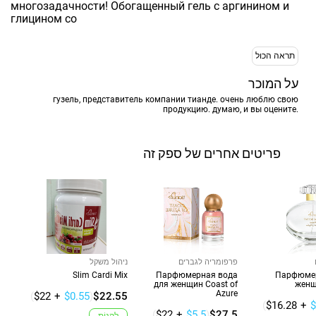
многозадачности! Обогащенный гель с аргинином и
глицином со
תראה הכול
על המוכר
гузель, представитель компании тианде. очень люблю свою
продукцию. думаю, и вы оцените.
פריטים אחרים של ספק זה
פרפומריה לגברים
ניהול משקל
Slim Cardi Mix
Парфюмерная вода
Парфюмер
для женщин Coast of
женщ
Azure
(
$22
+
$0.55
)
$22.55
(
$16.28
+
$
(
$22
+
$5.5
)
$27.5
לִקְנוֹת