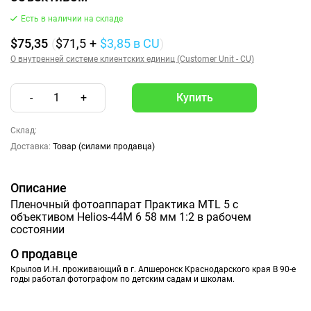
Есть в наличии на складе
$75,35
(
$71,5
+
$3,85
в CU
)
О внутренней системе клиентских единиц (Customer Unit - CU)
-
1
+
Склад:
Доставка:
Товар (силами продавца)
Описание
Пленочный фотоаппарат Практика MTL 5 с
объективом Helios-44M 6 58 мм 1:2 в рабочем
состоянии
О продавце
Крылов И.Н. проживающий в г. Апшеронск Краснодарского края В 90-е
годы работал фотографом по детским садам и школам.