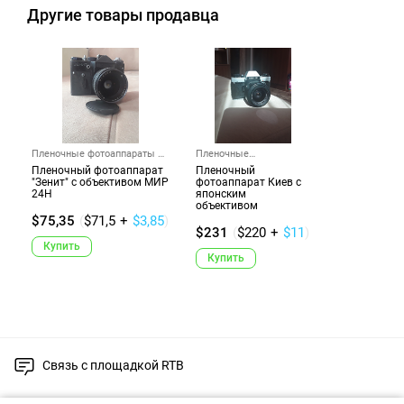
Другие товары продавца
Пленочные фотоаппараты и
Пленочные
ак...
фотоаппараты и ак...
Пленочный фотоаппарат
Пленочный
"Зенит" с объективом МИР
фотоаппарат Киев с
24Н
японским
объективом
$75,35
(
$71,5
+
$3,85
)
$231
(
$220
+
$11
)
Купить
Купить
Связь с площадкой RTB