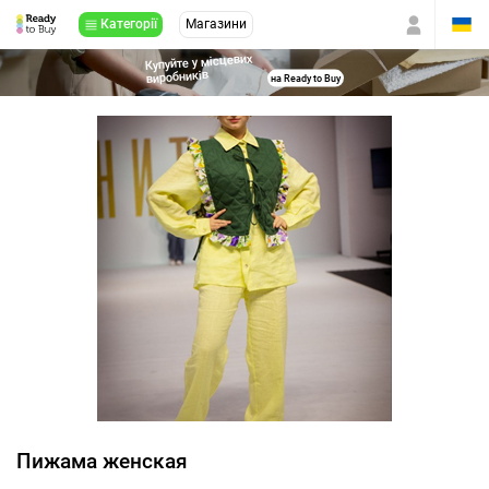
Категорії
Магазини
Купуйте у місцевих
виробників
на Ready to Buy
Пижама женская