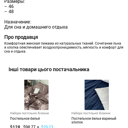
Размеры:
– 46
– 48
Назначение:
Для сна и домашнего отдыха
Про продавця
Комфортная женская пижама из натуральных тканей. Сочетание льна
и хлопка обеспечивает воздухопроницаемость, мягкость и комфорт для
сна и отдыха.
Інші товари цього постачальника
Набори постільної білизни
Набори постільної білизни
Постельное бельё
Постельное белье вареный
хлопок
$128
(
$98,77
+
$29,23
)