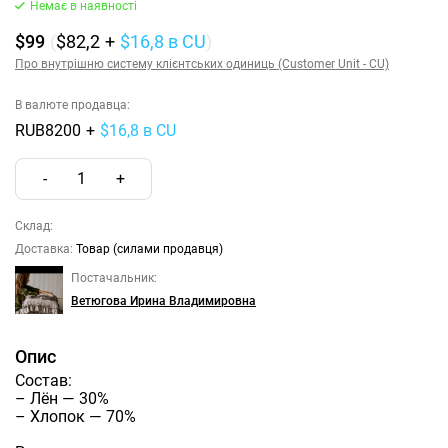
Немає в наявності
$99
(
$82,2
+
$16,8
в CU
)
Про внутрішню систему клієнтських одиниць (Customer Unit - CU)
В валюте продавца:
RUB8200
+
$16,8 в CU
-
1
+
Склад:
Доставка:
Товар (силами продавця)
Постачальник:
Ветюгова Ирина Владимировна
Опис
Состав:
– Лён — 30%
– Хлопок — 70%