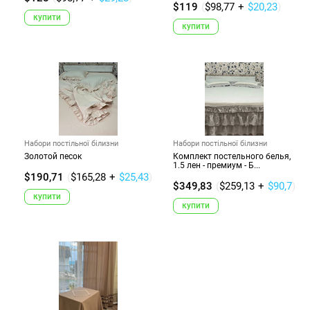
$119
(
$98,77
+
$20,23
)
купити
купити
Набори постільної білизни
Набори постільної білизни
Золотой песок
Комплект постельного белья,
1.5 лен - премиум - Б...
$190,71
(
$165,28
+
$25,43
)
$349,83
(
$259,13
+
$90,7
)
купити
купити